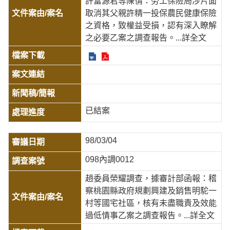
許富源君等陳情：勞工保險局涉片面
取消其父親許精一投保農民健康保險
之資格，致權益受損，認有深入瞭解
之必要乙案之調查報告。
...詳全文
已結案
98/03/04
098內調0012
趙委員榮耀調查，據審計部函報：稽
察桃園縣政府規劃興建及銷售明駝一
村等國宅社區，核有未盡職責及效能
過低情事乙案之調查報告。
...詳全文