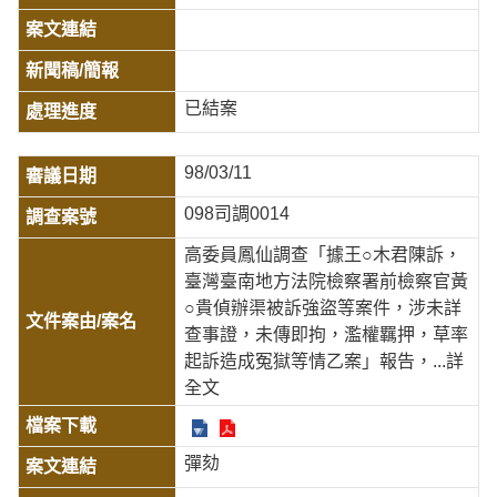
已結案
98/03/11
098司調0014
高委員鳳仙調查「據王○木君陳訴，
臺灣臺南地方法院檢察署前檢察官黃
○貴偵辦渠被訴強盜等案件，涉未詳
查事證，未傳即拘，濫權羈押，草率
起訴造成冤獄等情乙案」報告，
...詳
全文
彈劾