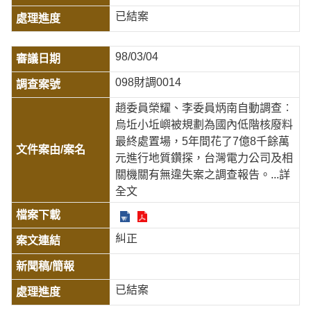
已結案
98/03/04
098財調0014
趙委員榮耀、李委員炳南自動調查︰
烏坵小坵嶼被規劃為國內低階核廢料
最終處置場，5年間花了7億8千餘萬
元進行地質鑽探，台灣電力公司及相
關機關有無違失案之調查報告。
...詳
全文
糾正
已結案