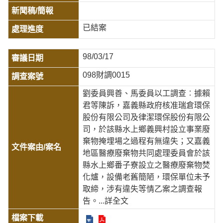
已結案
98/03/17
098財調0015
劉委員興善、馬委員以工調查︰據賴
君等陳訴，嘉義縣政府核准瑞倉環保
股份有限公司及律潔環保股份有限公
司，於該縣水上鄉義興村設立事業廢
棄物掩埋場之過程有無違失；又嘉義
地區醫療廢棄物共同處理委員會於該
縣水上鄉番子寮設立之醫療廢棄物焚
化爐，設備老舊簡陋，環保單位未予
取締，涉有違失等情乙案之調查報
告。
...詳全文