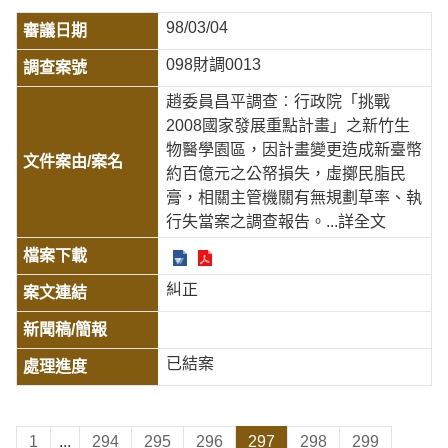
98/03/04
098財調0013
趙委員昌平調查︰行政院「挑戰
2008國家發展重點計畫」之新竹生
物醫學園區，因計畫變更造成新臺幣
約百億元之公帑損失，虛擲民脂民
膏，相關主管機關有無規劃草率、執
行失當案之調查報告。
...詳全文
糾正
已結案
1
...
294
295
296
297
298
299