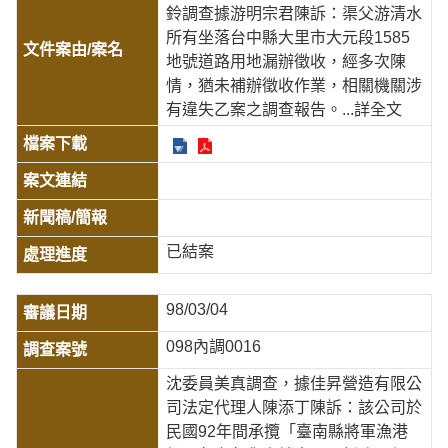
鈴調查據游明宗君陳訴：渠父游清水
所有坐落台中縣大里市大元段1585
地號道路用地漏辦徵收，經多次陳
情，猶未補辦徵收作業，相關機關涉
有違失乙案之調查報告。
...詳全文
已結案
98/03/04
098內調0016
沈委員美真調查，據佳昇營造有限公
司法定代理人陳添丁陳訴：該公司於
民國92年間承攬「臺南縣將軍漁港