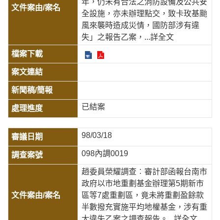
年，仍未有合法之消防設備及公共安
全設施，亦未辦理點交，致卡玫基颱
風來襲時造成災情，國防部涉有違
失」之報告乙案，
...詳全文
已結案
98/03/18
098內調0019
趙委員榮耀調查︰審計部函報台南市
政府以市地重劃基金辦理第5期新市
區等7處重劃區，竟未將重劃盈餘款
半數撥充實施平均地權基金，涉有重
大違失乙案之調查報告。
...詳全文