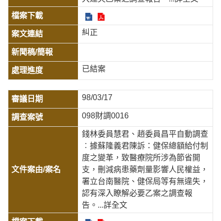
糾正
已結案
98/03/17
098財調0016
錢林委員慧君、趙委員昌平自動調查
︰據蘇隆義君陳訴：健保總額給付制
度之變革，致醫療院所涉為節省開
支，刪減病患藥劑量影響人民權益，
署立台南醫院、健保局等有無違失，
認有深入瞭解必要乙案之調查報
告。
...詳全文