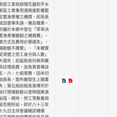
濟部工業局辦理花蓮和平水
業區工業專用港興建影響範
定置漁業權之補償，前局長
銘因督導失誤、懈怠職責，
所屬於本案中發生「草率決
置漁業權撤銷之補償費」、
償方式及費用計算違失」、
場勘驗不確實」、「未確實
受資遣之勞工身分與人數」
大違失；前副局長何美玥襄
長綜理局務，並負責督導該
五、六、七組業務，因未切
助局長，致所屬發生上開重
失；第五組前組長張傳宗於
執行現場勘驗以查明個案漁
船筏、網地、勞工等數量與
是否相符前，即於八十三年
十九日主持會議確認補償