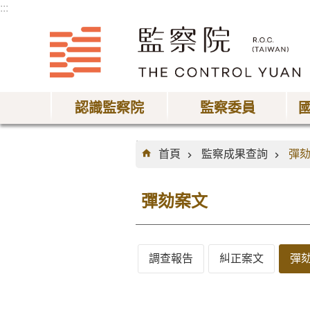
:::
跳到主要內容區塊
認識監察院
監察委員
:::
首頁
監察成果查詢
彈
彈劾案文
調查報告
糾正案文
彈