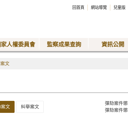
回首頁
網站導覽
兒童版
國家人權委員會
監察成果查詢
資訊公開
劾案文
彈劾案件懲
劾案文
糾舉案文
彈劾案件懲