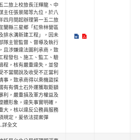
五二旅上校旅長汪輝龍、中
謀主任張景陽等九位，於八
年四月間起辦理第一五二旅
宜蘭縣三星鄉「紅柴林營區
及排水溝新建工程」，因未
部隊主管監督、督導及執行
，且涉嫌違法圖利承商，致
工程發包、施工、監工、驗
過程，核有嚴重違失，並發
受不當關說及收受不正當利
情事，致承商得以乘機盜採
國有有價土石外運獲取鉅額
暴利，嚴重損及軍方權益及
整體形象，違失事實明確，
重大，核以違反公務員服務
項規定，爰依法提案彈
...詳全文