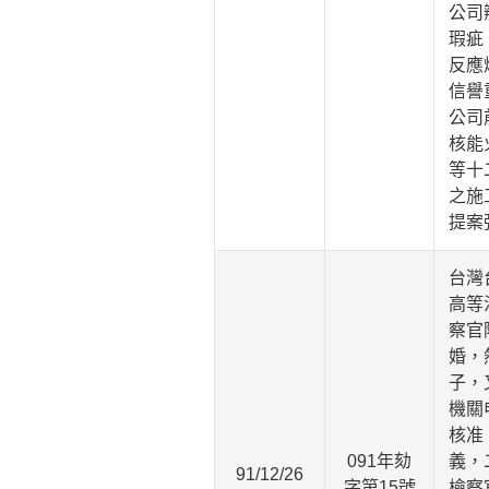
公司
瑕疵
反應
信譽
公司
核能
等十
之施
提案
台灣
高等
察官
婚，
子，
機關
核准
091年劾
義，
91/12/26
字第15號
檢察