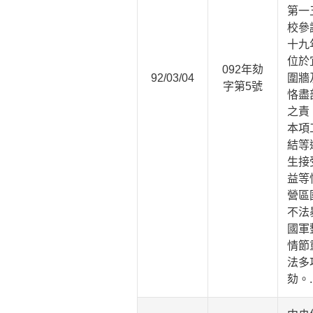
第一
校參
十九
位於
092年劾
92/03/04
圍牆
字第5號
恪盡
之責
本項
結等
生接
益等
營區
不法
國軍
情節
法多
劾。