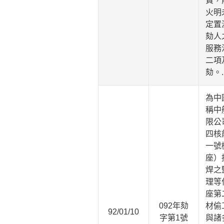
費，
火明
定置
劾人
服務
二項
劾。
為中
稱中
限公
四核
一號
座）
焊之
理等
座第
092年劾
材偷
92/01/10
字第1號
與諸