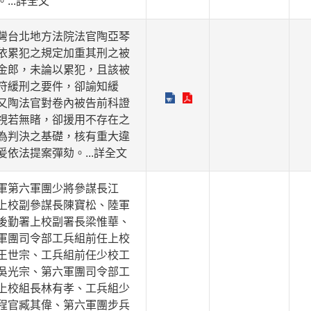
。
...詳全文
灣台北地方法院法官陶亞琴
依累犯之規定加重其刑之被
金郎，未論以累犯，且該被
符緩刑之要件，卻諭知緩
又陶法官對卷內被告前科證
視若無睹，卻援用不存在之
為判決之基礎，核有重大違
爰依法提案彈劾。
...詳全文
軍第六軍團少將參謀長江
上校副參謀長陳寶松、陸軍
後勤署上校副署長梁惟華、
軍團司令部工兵組前任上校
王世宗、工兵組前任少校工
吳光宗、第六軍團司令部工
上校組長林有孝、工兵組少
程官臧其偉、第六軍團步兵