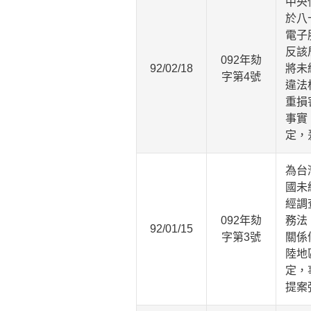
中央
於八
電子
反該
092年劾
92/02/18
將未
字第4號
違法
重損
事實
定，
為台
國未
經調
092年劾
務法
92/01/15
字第3號
關係
陸地
定，
提案