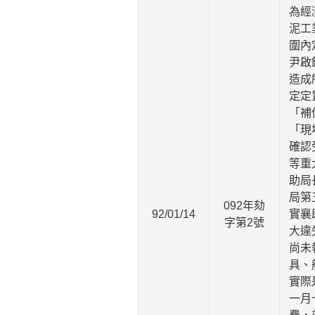
為經
泥工
圍內
尹啟
造成
定定
「補
「現
確認
等重
助局
局第
092年劾
92/01/14
實襄
字第2號
大違
尚未
具、
實際
一月