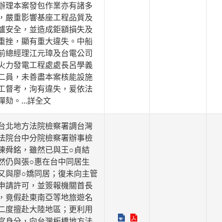
辦理本案發包作業亦有諸多
，嚴重影響基座工程品質及
爐安全，並造成鉅額損失及
重挫，顯有重大違失。中船
前總經理江元璋及台電公司
火力發電工程處處長呂學義
二員，未善盡本案核能設施
工督考，洵有違失，爰依法
彈劾。
...詳全文
台北地方法院檢察署調台灣
法院台中分院檢察署辦事檢
陳舜銘，雖然已與王○貞結
然仍與張○惠在台中同居生
又與廖○嬌同居；復未向主管
申請許可，並簽報機關首長
，竟假赴東南亞等地旅遊名
二度擅赴大陸地區；更利用
官身分，向台灣板橋地方法