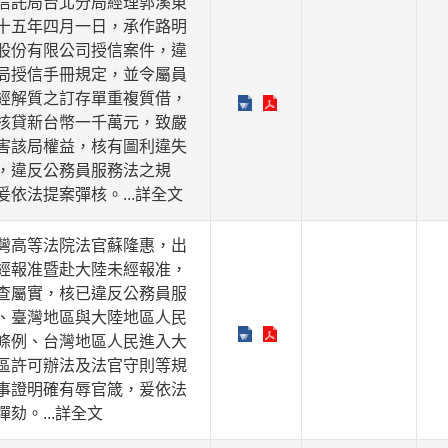
信託局台北分局經理郭溪東
十五年四月一日，承作路明
股份有限公司授信案件，違
局授信手冊規定，並令屬員
經解質之訂存單重複質借，
核貸新台幣一千萬元，致嚴
害該局權益，核有圖利違失
，違反公務員服務法之規
爰依法提案彈核。
...詳全文
灣高等法院法官蘇隆惠，出
經報准暨赴大陸未經報准，
查屬實，核已違反公務員服
、臺灣地區與大陸地區人民
條例、台灣地區人民進入大
區許可辦法及法官守則等規
事證明確有辱官箴，爰依法
彈劾。
...詳全文