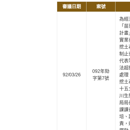
審議日期
案號
為經
「苗
計畫
實業
挖土
制止
代表
法超
092年劾
92/03/26
處理
字第7號
挖土
十五
川生
局局
課課
培、
責，