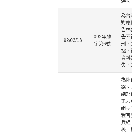
彈劾
為台
對應
告林
092年劾
告不
92/03/13
字第6號
刑，
據，
資料
失，
為陸
銘、
總部
第六
組長
程官
兵組
校工