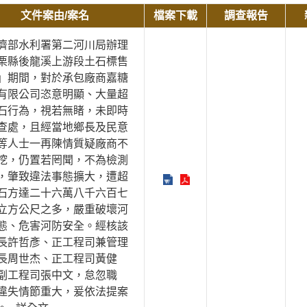
文件案由/案名
檔案下載
調查報告
濟部水利署第二河川局辦理
栗縣後龍溪上游段土石標售
」期間，對於承包廠商嘉糖
有限公司恣意明顯、大量超
石行為，視若無睹，未即時
查處，且經當地鄉長及民意
等人士一再陳情質疑廠商不
挖，仍置若罔聞，不為檢測
，肇致違法事態擴大，遭超
石方達二十六萬八千六百七
立方公尺之多，嚴重破壞河
態、危害河防安全。經核該
長許哲彥、正工程司兼管理
長周世杰、正工程司黃健
副工程司張中文，怠忽職
違失情節重大，爰依法提案