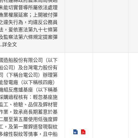
前花蓮縣政府農業局局長趙
未能切實督導所屬依法處理
漁業權展延案；上開被付彈
之違失行為，均違反公務員
法，爰依憲法第九十七條第
及監察法第六條規定提案彈
...詳全文
國造船股份有限公司（以下
船公司）及台灣電力股份有
司（下稱台電公司）辦理第
能發電廠（以下稱核四廠）
機組反應爐基座（以下稱基
採購過程核有：輕忽基座施
監工、檢驗、品保及銲材管
作業，致承商長期蓄意於基
二層至第五層使用低強度銲
工，及第一層銲道發現裂紋
多線性裂紋等情事，且中船