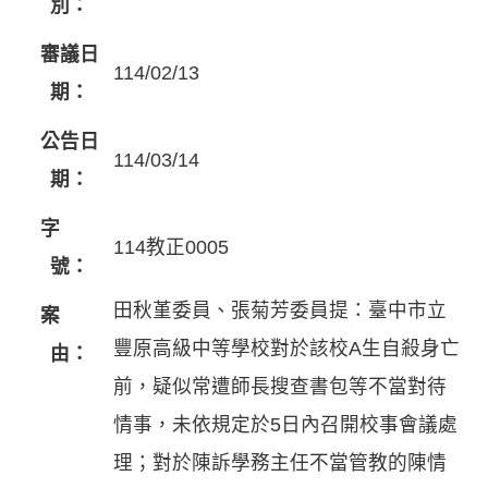
別：
審議日
114/02/13
期：
公告日
114/03/14
期：
字
114教正0005
號：
田秋堇委員、張菊芳委員提：臺中市立
案
豐原高級中等學校對於該校A生自殺身亡
由：
前，疑似常遭師長搜查書包等不當對待
情事，未依規定於5日內召開校事會議處
理；對於陳訴學務主任不當管教的陳情