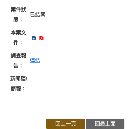
案件狀
已結案
態：
本案文
件：
調查報
連結
告：
新聞稿/
簡報：
回上一頁
回最上面