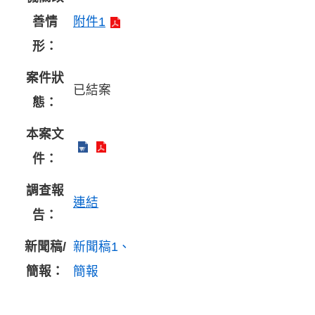
善情
附件1
形：
案件狀
已結案
態：
本案文
件：
調查報
連結
告：
新聞稿/
新聞稿1
簡報：
簡報