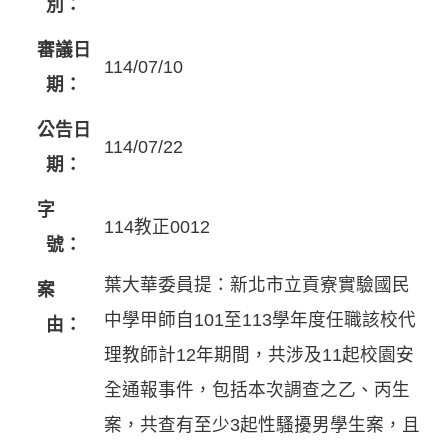
別：
審議日
114/07/10
期：
公告日
114/07/22
期：
字
114教正0012
號：
葉大華委員提：新北市立貢寮實驗國民
案
中學甲師自101至113學年度任職該校代
由：
理教師計12年期間，共涉及11起校園安
全通報事件，包括本次調查之乙、丙生
案，共查有至少3起性騷擾男學生案，且