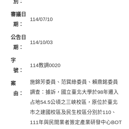
別：
審議日
114/07/10
期：
公告日
114/10/03
期：
字
114教調0020
號：
施錦芳委員、范巽綠委員、賴鼎銘委員
案
調查：據訴，國立臺北大學於98年遷入
由：
占地54.5公頃之三峽校區，原位於臺北
市之建國校區及民生校區分別於110、
111年與民間業者簽定產業研發中心BOT