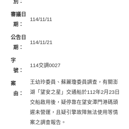
別：
審議日
114/11/11
期：
公告日
114/11/21
期：
字
114交調0027
號：
王幼玲委員、蘇麗瓊委員調查，有關澎
案
湖「望安之星」交通船於112年2月23日
由：
交船啟用後，疑停靠在望安潭門港碼頭
遲未營運，且疑引擎故障無法使用等情
案之調查報告。