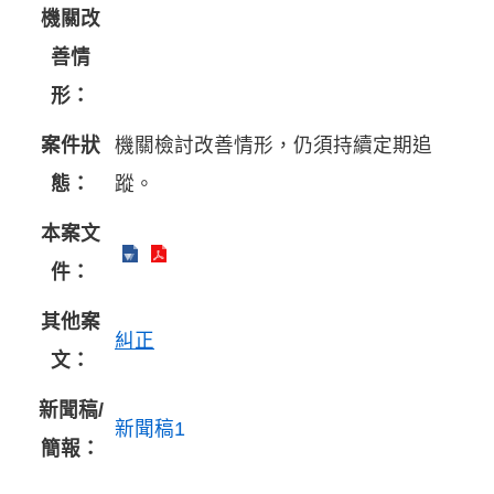
機關改
善情
形：
案件狀
機關檢討改善情形，仍須持續定期追
態：
蹤。
本案文
件：
其他案
糾正
文：
新聞稿/
新聞稿1
簡報：