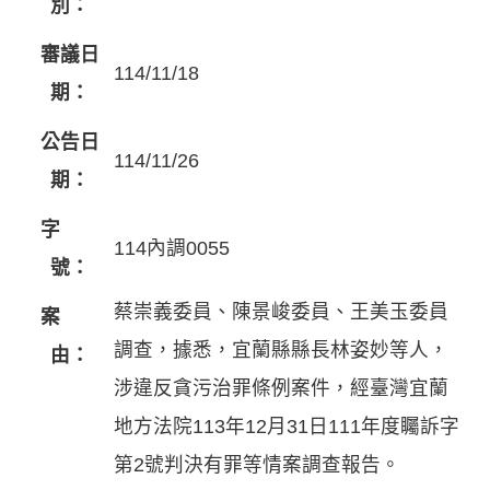
別：
審議日
114/11/18
期：
公告日
114/11/26
期：
字
114內調0055
號：
蔡崇義委員、陳景峻委員、王美玉委員
案
調查，據悉，宜蘭縣縣長林姿妙等人，
由：
涉違反貪污治罪條例案件，經臺灣宜蘭
地方法院113年12月31日111年度矚訴字
第2號判決有罪等情案調查報告。