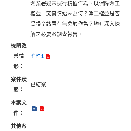
漁業署疑未採行積極作為，以保障漁工
權益。究實情始末為何？漁工權益是否
受損？該署有無怠於作為？均有深入瞭
解之必要案調查報告。
機關改
善情
附件1
形：
案件狀
已結案
態：
本案文
件：
其他案