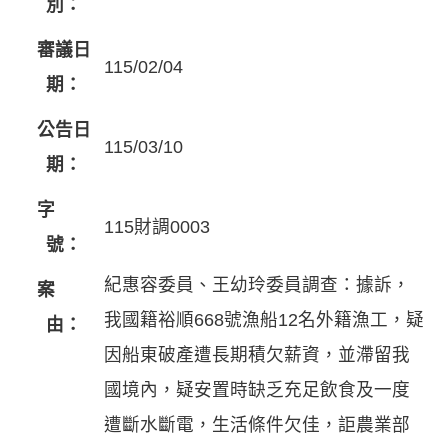
別：
審議日
115/02/04
期：
公告日
115/03/10
期：
字
115財調0003
號：
紀惠容委員、王幼玲委員調查：據訴，
案
我國籍裕順668號漁船12名外籍漁工，疑
由：
因船東破產遭長期積欠薪資，並滯留我
國境內，疑安置時缺乏充足飲食及一度
遭斷水斷電，生活條件欠佳，詎農業部