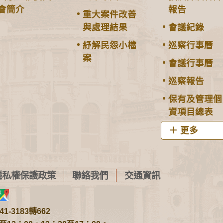
會簡介
報告
重大案件改善
與處理結果
會議紀錄
紓解民怨小檔
巡察行事曆
案
會議行事曆
巡察報告
保有及管理個
資項目總表
更多
隱私權保護政策
聯絡我們
交通資訊
1-3183轉662