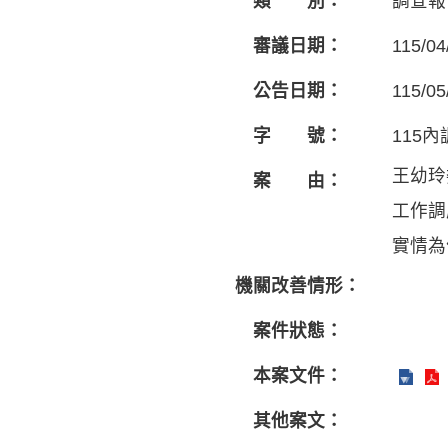
類 別：
調查報
審議日期：
115/04
公告日期：
115/05
字 號：
115內
王幼玲
案 由：
工作調
實情為
機關改善情形：
案件狀態：
本案文件：
其他案文：