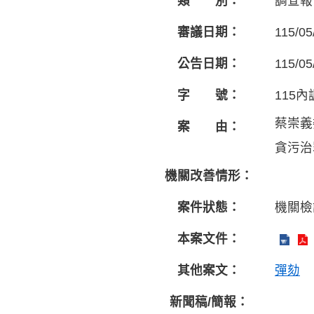
類 別：
調查報
審議日期：
115/05
公告日期：
115/05
字 號：
115內
蔡崇義
案 由：
貪污治
機關改善情形：
案件狀態：
機關檢
本案文件：
其他案文：
彈劾
新聞稿/簡報：