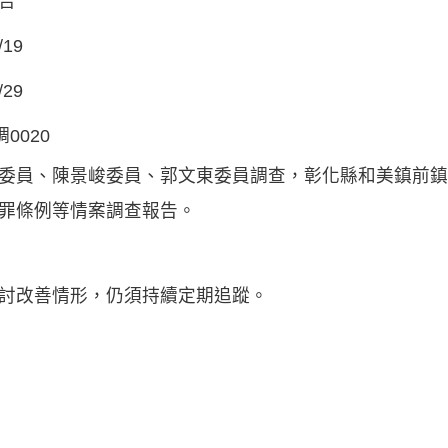
告
/19
/29
調0020
委員、陳景峻委員、郭文東委員調查，彰化縣和美鎮前鎮
罪條例等情案調查報告。
討改善情形，仍須持續定期追蹤。