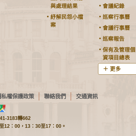
與處理結果
會議紀錄
紓解民怨小檔
巡察行事曆
案
會議行事曆
巡察報告
保有及管理個
資項目總表
更多
隱私權保護政策
聯絡我們
交通資訊
1-3183轉662
2：00，13：30至17：00。