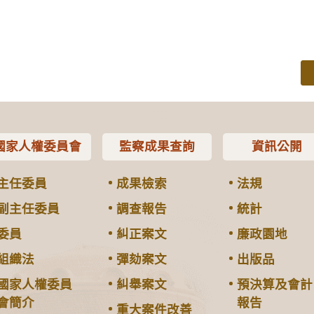
國家人權委員會
監察成果查詢
資訊公開
主任委員
成果檢索
法規
副主任委員
調查報告
統計
委員
糾正案文
廉政園地
組織法
彈劾案文
出版品
國家人權委員
糾舉案文
預決算及會計
會簡介
報告
重大案件改善