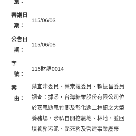
別：
審議日
115/06/03
期：
公告日
115/06/05
期：
字
115財調0014
號：
葉宜津委員、蔡崇義委員、賴振昌委員
案
調查：據悉，台灣糖業股份有限公司位
由：
於嘉義縣義竹鄉及彰化縣二林鎮之大型
養豬場，涉私自開挖農地、林地，並回
填養豬污泥、斃死豬及營建事業廢棄