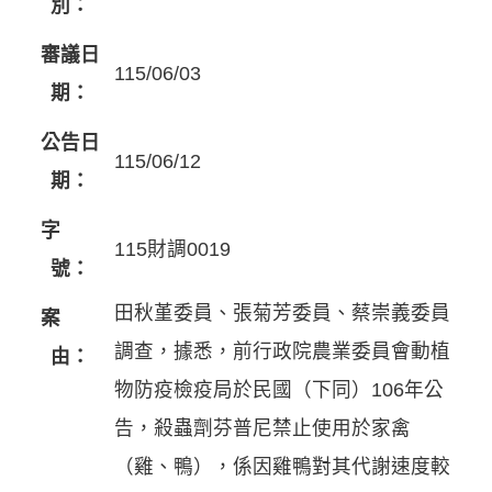
別：
審議日
115/06/03
期：
公告日
115/06/12
期：
字
115財調0019
號：
田秋堇委員、張菊芳委員、蔡崇義委員
案
調查，據悉，前行政院農業委員會動植
由：
物防疫檢疫局於民國（下同）106年公
告，殺蟲劑芬普尼禁止使用於家禽
（雞、鴨），係因雞鴨對其代謝速度較