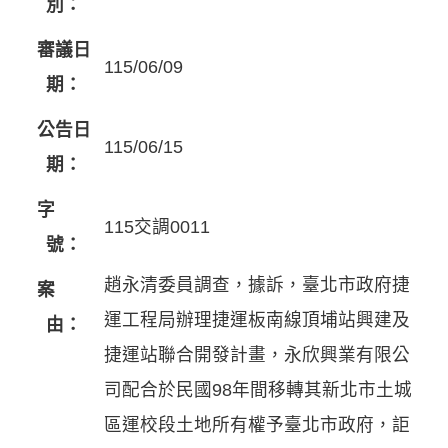
別：
審議日
115/06/09
期：
公告日
115/06/15
期：
字
115交調0011
號：
趙永清委員調查，據訴，臺北市政府捷
案
運工程局辦理捷運板南線頂埔站興建及
由：
捷運站聯合開發計畫，永欣興業有限公
司配合於民國98年間移轉其新北市土城
區運校段土地所有權予臺北市政府，詎