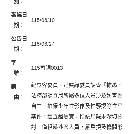
別：
審議日
115/06/10
期：
公告日
115/06/24
期：
字
115司調0013
號：
紀惠容委員、范巽綠委員調查「據悉，
案
法務部調查局所屬多位人員涉及妨害性
由：
自主、拍攝少年性影像及性騷擾等性平
案件，經查證屬實，惟該局疑未深切檢
討，僅輕懲涉案人員，嚴重損及機關形