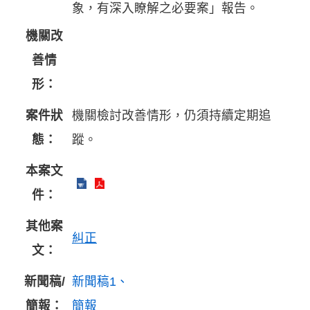
象，有深入瞭解之必要案」報告。
機關改
善情
形：
案件狀
機關檢討改善情形，仍須持續定期追
態：
蹤。
本案文
件：
其他案
糾正
文：
新聞稿/
新聞稿1
簡報：
簡報