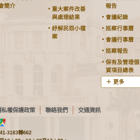
會簡介
報告
重大案件改善
與處理結果
會議紀錄
紓解民怨小檔
巡察行事曆
案
會議行事曆
巡察報告
保有及管理個
資項目總表
更多
隱私權保護政策
聯絡我們
交通資訊
1-3183轉662