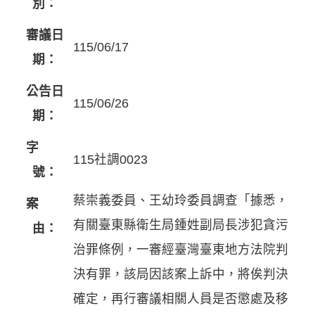
別：
審議日
115/06/17
期：
公告日
115/06/26
期：
字
115社調0023
號：
蔡崇義委員、王幼玲委員調查「據悉，
案
有關臺東縣衛生局鍾姓副局長涉犯貪污
由：
治罪條例，一審經臺灣臺東地方法院判
決有罪，該局因該案上訴中，將俟判決
確定，再行審議相關人員是否懲處及移