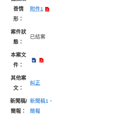
善情
附件1
形：
案件狀
已結案
態：
本案文
件：
其他案
糾正
文：
新聞稿/
新聞稿1
簡報：
簡報