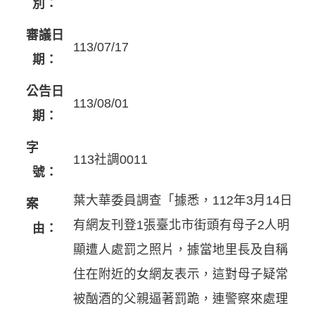
別：
審議日
113/07/17
期：
公告日
113/08/01
期：
字
113社調0011
號：
葉大華委員調查「據悉，112年3月14日
案
有網友刊登1張臺北市街頭有母子2人明
由：
顯遭人處罰之照片，據當地里長及自稱
住在附近的女網友表示，這對母子疑常
被酗酒的父親逼著罰跪，連警察來處理