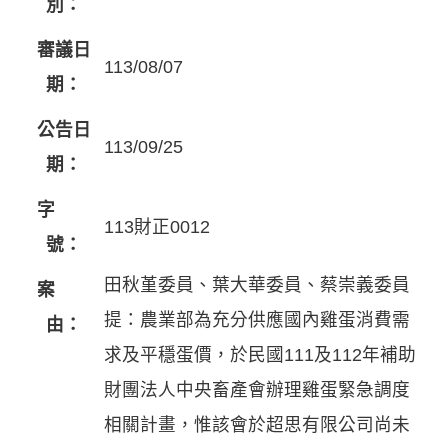
別：
審議日
113/08/07
期：
公告日
113/09/25
期：
字
113財正0012
號：
田秋堇委員、葉大華委員、蔡崇義委員
案
提：農業部為充分供應國內雞蛋消費需
由：
求及平穩蛋價，於民國111及112年補助
財團法人中央畜產會辦理雞蛋緊急調度
相關計畫，惟該會於超思有限公司尚未