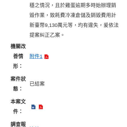
穩之情況，且於雞蛋逾期多時始辦理銷
毀作業，致耗費冷凍倉儲及銷毀費用計
新臺幣9,130萬元等，均有違失，爰依法
提案糾正乙案。
機關改
善情
附件1
形：
案件狀
已結案
態：
本案文
件：
調查報