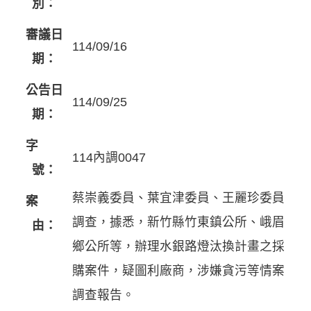
別：
審議日
114/09/16
期：
公告日
114/09/25
期：
字
114內調0047
號：
蔡崇義委員、葉宜津委員、王麗珍委員
案
調查，據悉，新竹縣竹東鎮公所、峨眉
由：
鄉公所等，辦理水銀路燈汰換計畫之採
購案件，疑圖利廠商，涉嫌貪污等情案
調查報告。