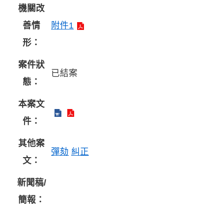
機關改
善情
附件1
形：
案件狀
已結案
態：
本案文
件：
其他案
彈劾
糾正
文：
新聞稿/
簡報：