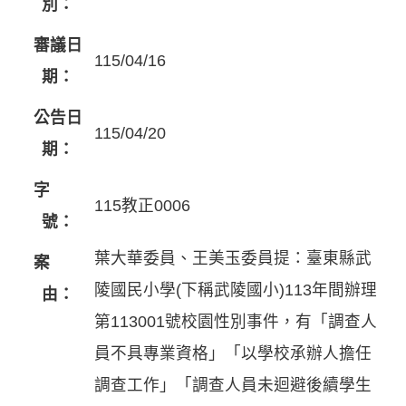
別：
審議日
115/04/16
期：
公告日
115/04/20
期：
字
115教正0006
號：
葉大華委員、王美玉委員提：臺東縣武
案
陵國民小學(下稱武陵國小)113年間辦理
由：
第113001號校園性別事件，有「調查人
員不具專業資格」「以學校承辦人擔任
調查工作」「調查人員未迴避後續學生