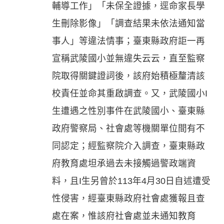
輔導工作」「未保全證據，逕命家長學
生刪除影像」「調查結果未依法通知當
事人」等違法情事；臺東縣政府詎一再
宣稱武陵國小並無違失云云，直至監察
院取得關鍵證詞後，該府始積極釐清該
校責任並命其重啟調查。又，武陵國小I
生遭遇之性別事件在武陵國小、臺東縣
政府警察局、社會處等機關單位間有不
同認定；經監察院介入調查，臺東縣政
府教育處坦承過去未接觸過警政端資
料，且I生另曾於113年4月30日自述遭受
性侵害，經臺東縣政府社會處獲報且查
處在案，惟該府社會處並未通知教育