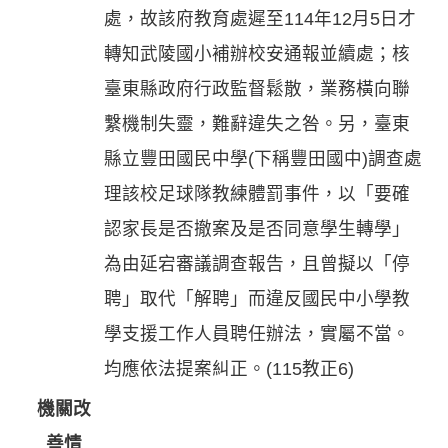
處，故該府教育處遲至114年12月5日才
轉知武陵國小補辦校安通報並續處；核
臺東縣政府行政監督鬆散，業務橫向聯
繫機制失靈，難辭違失之咎。另，臺東
縣立豐田國民中學(下稱豐田國中)調查處
理該校足球隊教練體罰事件，以「要確
認家長是否撤案及是否同意學生轉學」
為由延宕審議調查報告，且曾擬以「停
聘」取代「解聘」而違反國民中小學教
學支援工作人員聘任辦法，實屬不當。
均應依法提案糾正。(115教正6)
機關改
善情