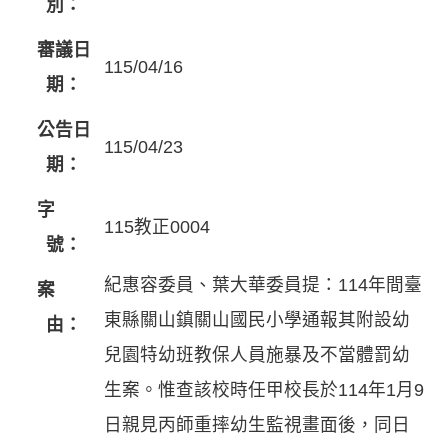
別：
審議日
115/04/16
期：
公告日
115/04/23
期：
字
115教正0004
號：
紀惠容委員、葉大華委員提：114年間臺
案
東縣關山鎮關山國民小學通報其附設幼
由：
兒園特幼班教保人員施暴及不當體罰幼
生案。惟查該校時任甲校長於114年1月9
日親見丙師重摔幼生監視畫面後，同日