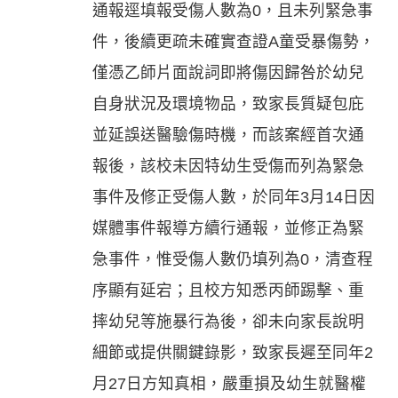
通報逕填報受傷人數為0，且未列緊急事
件，後續更疏未確實查證A童受暴傷勢，
僅憑乙師片面說詞即將傷因歸咎於幼兒
自身狀況及環境物品，致家長質疑包庇
並延誤送醫驗傷時機，而該案經首次通
報後，該校未因特幼生受傷而列為緊急
事件及修正受傷人數，於同年3月14日因
媒體事件報導方續行通報，並修正為緊
急事件，惟受傷人數仍填列為0，清查程
序顯有延宕；且校方知悉丙師踢擊、重
摔幼兒等施暴行為後，卻未向家長說明
細節或提供關鍵錄影，致家長遲至同年2
月27日方知真相，嚴重損及幼生就醫權