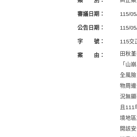
類 別：
糾正案
審議日期：
115/05
公告日期：
115/05
字 號：
115交
田秋堇
案 由：
「山崩
全風險
物周邊
況無顯
且11
境地區
開該安