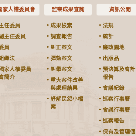
國家人權委員會
監察成果查詢
資訊公開
主任委員
成果檢索
法規
副主任委員
調查報告
統計
委員
糾正案文
廉政園地
組織法
彈劾案文
出版品
國家人權委員
糾舉案文
預決算及會計
會簡介
報告
重大案件改善
與處理結果
會議紀錄
紓解民怨小檔
巡察行事曆
案
會議行事曆
巡察報告
保有及管理個