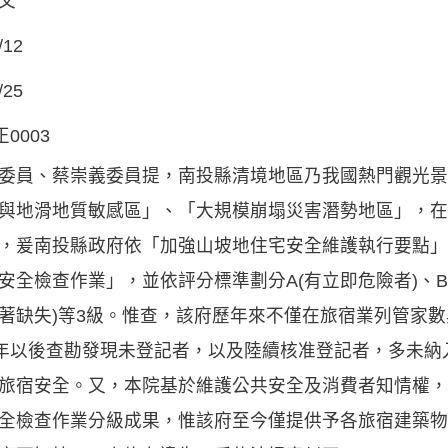
文
/12
/25
正0003
委員、蔡崇義委員提，南投縣清境地區乃我國熱門觀光景
與地滑地質敏感區」、「大規模崩塌災害潛勢地區」，在
，爰南投縣政府依「加強山坡地住宅安全維護執行要點」
安全檢查作業」，並依評分標準劃分A(有立即危險者)、B
著缺失)等3級。惟查，該府歷年來不僅在旅宿業列管家
1年以後查勘發現未登記者，以及陸續核准登記者，多未
旅宿安全。又，本院基於維護公共安全及消費者知情權，
全檢查作業分級成果，惟該府至今僅提供予各旅宿建築物