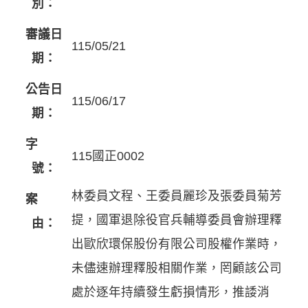
別：
審議日
115/05/21
期：
公告日
115/06/17
期：
字
115國正0002
號：
林委員文程、王委員麗珍及張委員菊芳
案
提，國軍退除役官兵輔導委員會辦理釋
由：
出歐欣環保股份有限公司股權作業時，
未儘速辦理釋股相關作業，罔顧該公司
處於逐年持續發生虧損情形，推諉消