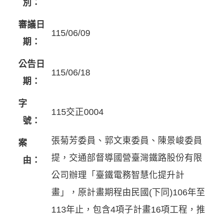
別：
審議日
115/06/09
期：
公告日
115/06/18
期：
字
115交正0004
號：
張菊芳委員、郭文東委員、陳景峻委員
案
提，交通部督導國營臺灣鐵路股份有限
由：
公司辦理「臺鐵電務智慧化提升計
畫」，原計畫期程由民國(下同)106年至
113年止，包含4項子計畫16項工程，推