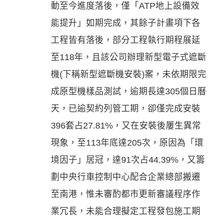
動至今進度落後，僅「ATP地上設備效
能提升」如期完成，其餘子計畫項下各
工程皆有落後，部分工程執行期程展延
至118年，且該公司辦理新型電子式遮斷
機(下稱新型遮斷機安裝)案，未依期限完
成原型機樣品測試，逾期長達305個日曆
天，已逾契約列管工期，卻僅完成安裝
396套占27.81%，又在安裝後屢生異常
現象，至113年底達205次，原因為「環
境因子」居冠，達91次占44.39%，又籌
劃中央行車控制中心配合企業總部搬遷
至南港，惟未審酌都市更新審議程序作
業冗長，未能合理擬定工程發包施工期