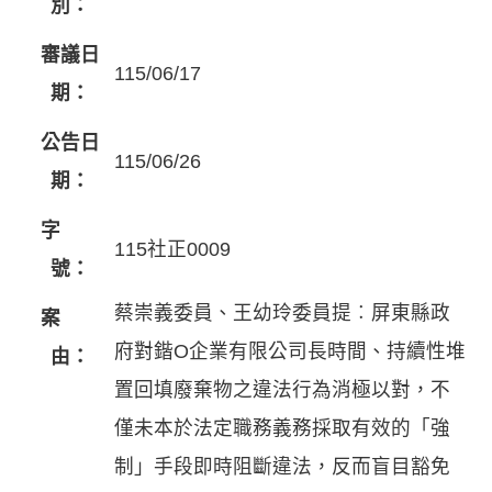
別：
審議日
115/06/17
期：
公告日
115/06/26
期：
字
115社正0009
號：
蔡崇義委員、王幼玲委員提︰屏東縣政
案
府對鍇O企業有限公司長時間、持續性堆
由：
置回填廢棄物之違法行為消極以對，不
僅未本於法定職務義務採取有效的「強
制」手段即時阻斷違法，反而盲目豁免