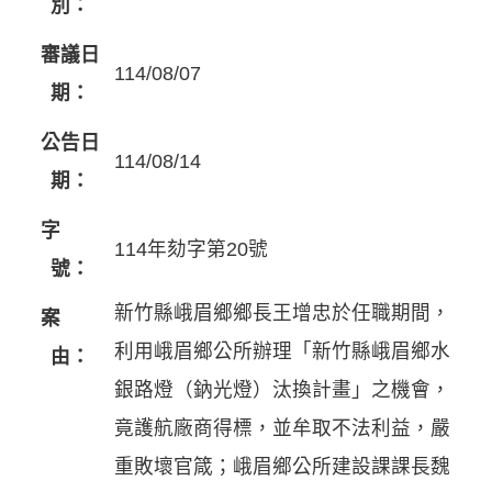
別：
審議日
114/08/07
期：
公告日
114/08/14
期：
字
114年劾字第20號
號：
新竹縣峨眉鄉鄉長王增忠於任職期間，
案
利用峨眉鄉公所辦理「新竹縣峨眉鄉水
由：
銀路燈（鈉光燈）汰換計畫」之機會，
竟護航廠商得標，並牟取不法利益，嚴
重敗壞官箴；峨眉鄉公所建設課課長魏