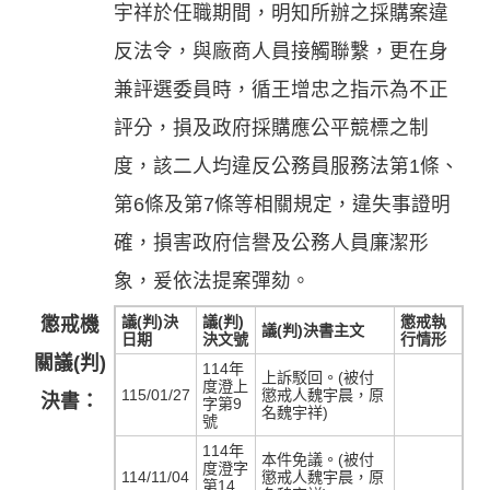
宇祥於任職期間，明知所辦之採購案違
反法令，與廠商人員接觸聯繫，更在身
兼評選委員時，循王增忠之指示為不正
評分，損及政府採購應公平競標之制
度，該二人均違反公務員服務法第1條、
第6條及第7條等相關規定，違失事證明
確，損害政府信譽及公務人員廉潔形
象，爰依法提案彈劾。
議(判)決
議(判)
懲戒執
懲戒機
議(判)決書主文
日期
決文號
行情形
關議(判)
114年
上訴駁回。(被付
度澄上
115/01/27
懲戒人魏宇晨，原
決書：
字第9
名魏宇祥)
號
114年
本件免議。(被付
度澄字
114/11/04
懲戒人魏宇晨，原
第14