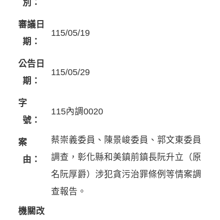
別：
審議日
115/05/19
期：
公告日
115/05/29
期：
字
115內調0020
號：
蔡崇義委員、陳景峻委員、郭文東委員
案
調查，彰化縣和美鎮前鎮長阮升立（原
由：
名阮厚爵）涉犯貪污治罪條例等情案調
查報告。
機關改