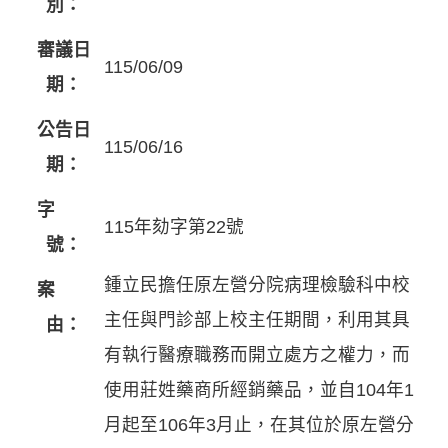
別：
審議日
115/06/09
期：
公告日
115/06/16
期：
字
115年劾字第22號
號：
鍾立民擔任原左營分院病理檢驗科中校
案
主任與門診部上校主任期間，利用其具
由：
有執行醫療職務而開立處方之權力，而
使用莊姓藥商所經銷藥品，並自104年1
月起至106年3月止，在其位於原左營分