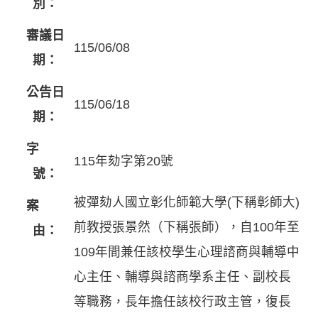
別：
審議日
115/06/08
期：
公告日
115/06/18
期：
字
115年劾字第20號
號：
被彈劾人國立彰化師範大學(下稱彰師大)
案
前教授張景然（下稱張師），自100年至
由：
109年間兼任該校學生心理諮商與輔導中
心主任、輔導與諮商學系主任、副校長
等職務，長年擔任該校行政主管，復長