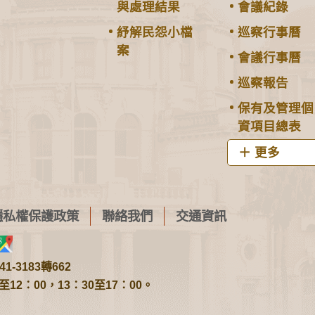
與處理結果
會議紀錄
紓解民怨小檔
巡察行事曆
案
會議行事曆
巡察報告
保有及管理個
資項目總表
更多
隱私權保護政策
聯絡我們
交通資訊
1-3183轉662
2：00，13：30至17：00。