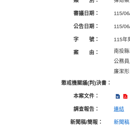
類 別：
彈劾案
審議日期：
115/06
公告日期：
115/06
字 號：
115年
南投縣
案 由：
公務員
廉潔形
懲戒機關議(判)決書：
本案文件：
調查報告：
連結
新聞稿/簡報：
新聞稿