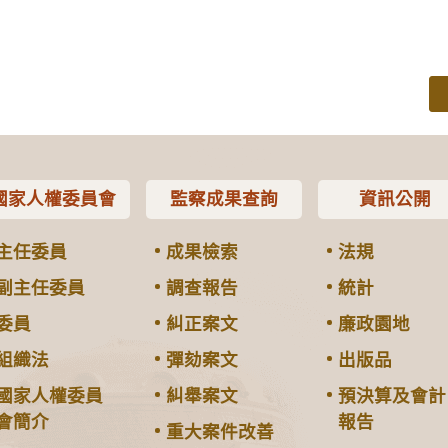
國家人權委員會
監察成果查詢
資訊公開
主任委員
成果檢索
法規
副主任委員
調查報告
統計
委員
糾正案文
廉政園地
組織法
彈劾案文
出版品
國家人權委員
糾舉案文
預決算及會計
會簡介
報告
重大案件改善