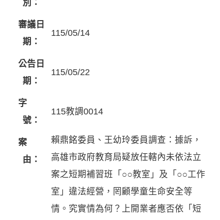
別：
審議日
115/05/14
期：
公告日
115/05/22
期：
字
115教調0014
號：
賴鼎銘委員、王幼玲委員調查：據訴，
案
高雄市政府教育局疑放任轄內未依法立
由：
案之短期補習班「○○教室」及「○○工作
室」違法經營，罔顧學童生命安全等
情。究實情為何？上開業者應否依「短