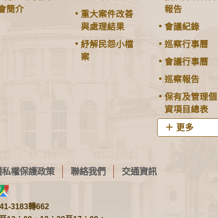
會簡介
報告
重大案件改善
與處理結果
會議紀錄
紓解民怨小檔
巡察行事曆
案
會議行事曆
巡察報告
保有及管理個
資項目總表
更多
隱私權保護政策
聯絡我們
交通資訊
1-3183轉662