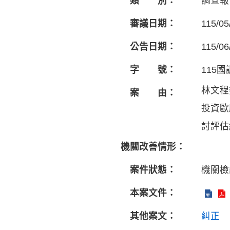
類 別：
調查報
審議日期：
115/05
公告日期：
115/06
字 號：
115國
林文程
案 由：
投資歐
討評估
機關改善情形：
案件狀態：
機關檢
本案文件：
其他案文：
糾正