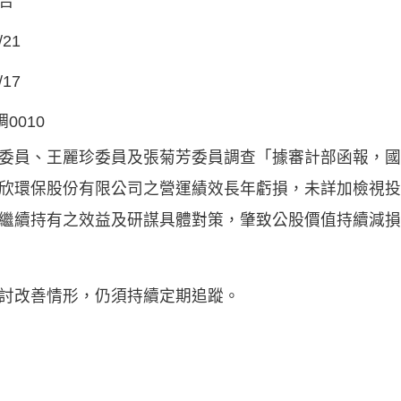
告
/21
/17
調0010
委員、王麗珍委員及張菊芳委員調查「據審計部函報，國
欣環保股份有限公司之營運績效長年虧損，未詳加檢視投
繼續持有之效益及研謀具體對策，肇致公股價值持續減損
討改善情形，仍須持續定期追蹤。