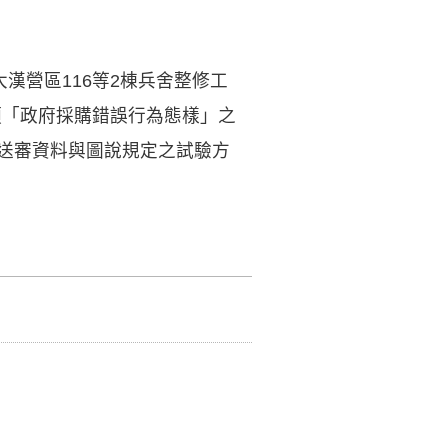
漢營區116等2棟兵舍整修工
頒「政府採購錯誤行為態樣」之
料送審資料與圖說規定之試驗方