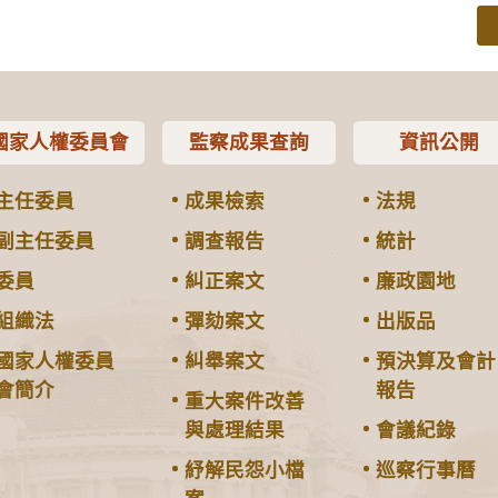
國家人權委員會
監察成果查詢
資訊公開
主任委員
成果檢索
法規
副主任委員
調查報告
統計
委員
糾正案文
廉政園地
組織法
彈劾案文
出版品
國家人權委員
糾舉案文
預決算及會計
會簡介
報告
重大案件改善
與處理結果
會議紀錄
紓解民怨小檔
巡察行事曆