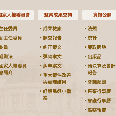
國家人權委員會
監察成果查詢
資訊公開
主任委員
成果檢索
法規
副主任委員
調查報告
統計
委員
糾正案文
廉政園地
組織法
彈劾案文
出版品
國家人權委員
糾舉案文
預決算及會計
會簡介
報告
重大案件改善
與處理結果
會議紀錄
紓解民怨小檔
巡察行事曆
案
會議行事曆
巡察報告