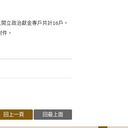
開立政治獻金專戶共計16戶。
附件。
回上一頁
回最上面