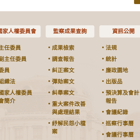
國家人權委員會
監察成果查詢
資訊公開
主任委員
成果檢索
法規
副主任委員
調查報告
統計
委員
糾正案文
廉政園地
組織法
彈劾案文
出版品
國家人權委員
糾舉案文
預決算及會計
會簡介
報告
重大案件改善
與處理結果
會議紀錄
紓解民怨小檔
巡察行事曆
案
會議行事曆