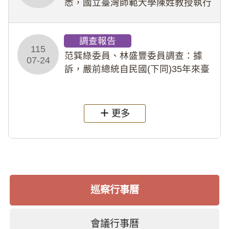
悉，國立臺灣師範大學陳姓教授執行
多件人體研究計畫，其採集及運用血
液樣本，疑違反「人體研究法」及學
調查報告
術倫理等情案調查報告。(115教調
115
31)
范巽綠委員、林盛豐委員調查：據
07-24
訴，嚴前總統自民國(下同)35年來臺
後即居住於重慶寓所(即國定古蹟嚴家
淦故居)，迨至嚴前總統及其夫人相繼
過世後，總統府於89年間函請其家屬
更多
繼續留住
巡察行事曆
會議行事曆