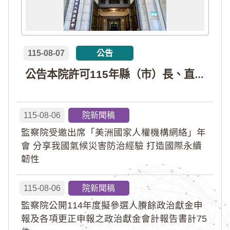
115-08-07
公告
公告本院許可115年縣（市）長、直轄市議員、縣（市）議員擬參選人開立政治獻金專戶共計4戶。各專戶得收受政治獻金期間為自專戶許可設立日起至115年11月27日止，專戶名冊詳如附件。
115-08-06
院新聞稿
監察院受邀出席「美洲國家人權機構網絡」年
會 分享我國氣候災害防治經驗 打造國際永續
韌性
115-08-06
院新聞稿
監察院公開114年度擬參選人賸餘政治獻金申
報及各項更正申報之政治獻金會計報告書計75