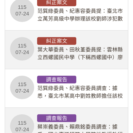
糾正案文
人員保障法」及「職業安全衛生法」
115
所定維護公務人員
范巽綠委員、紀惠容委員提：臺北市
07-24
立萬芳高級中學辦理該校劉師涉犯數
位性剝削事件，於第一線校園性別事
件調查、審議及申復程序中，喪失專
糾正案文
業把關與糾錯功能，不僅首份調查報
115
告漏未審酌師生不
葉大華委員、田秋堇委員提：雲林縣
07-24
立西螺國民中學（下稱西螺國中）廖
姓專任教師（下稱廖師）、蔡姓鐘點
教練（下稱蔡教練）涉體罰及不當管
調查報告
教羽球隊學生等行為，歷經該校校園
115
事件處理會議（下
范巽綠委員、紀惠容委員調查：據
07-24
悉，臺北市某高中劉姓教師擔任該校
專題指導教師及組長，詎假借管教名
義，多次要求該校某生依其指示，自
調查報告
行拍攝特定樣態性影像並以手機傳送
115
劉師。該生因畏懼成
蔡崇義委員、賴鼎銘委員調查：據
07-24