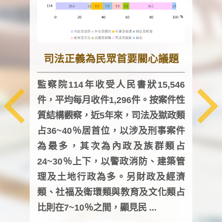
司法正義為民眾首要關心議題
監察院114年收受人民書狀15,546
件，平均每月收件1,296件。按案件性
監察
質結構觀察，近5年來，司法及獄政類
均每
占36~40％居首位，以涉及刑事案件
證，
為最多，其次為內政及族群類占
調卷
24~30％上下，以警政消防、建築管
詢會
理及土地行政為多。另財政及經濟
次及
類、社福及衛環類與教育及文化類占
審議
比則在7~10％之間，顯見民 ...
人，