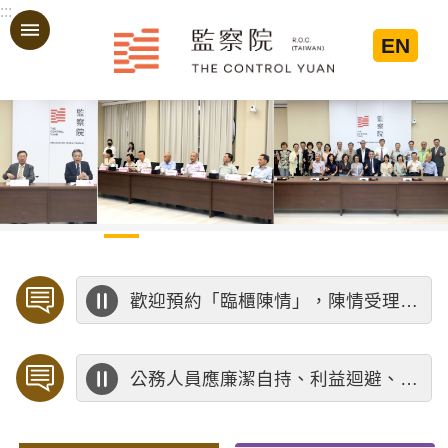
:::
跳到主要內容區塊
EN
:::
歡迎預約「臨櫃陳情」，陳情受理中心將優先排定人員與您接談，釐清案情爭點後收案處理，以節省您的寶貴時間。
公務人員應廉潔自持、利益迴避、依法公正執行公務～考試院公務人員保障暨培訓委員會～