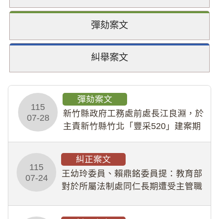
彈劾案文
糾舉案文
彈劾案文
115
新竹縣政府工務處前處長江良淵，於
07-28
主責新竹縣竹北「豐采520」建案期
間，藏匿鉅額來源不明財產現金新臺
幣1,483萬餘元，並長期收受建商餽
糾正案文
贈；復罔顧公共安全，圖利默許建商
115
王幼玲委員、賴鼎銘委員提：教育部
於停工期間
07-24
對於所屬法制處同仁長期遭受主管職
場不法侵害情事，未能及時察覺、有
效介入及妥為處理，顯未善盡「公務