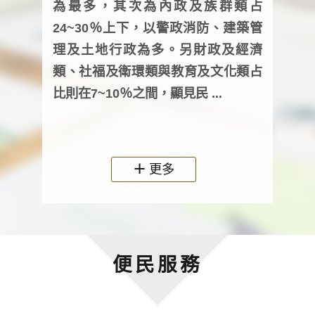
為最多，其次為內政及族群類占
調卷
24~30％上下，以警政消防、建築管
詢會
理及土地行政為多。另財政及經濟
次及
類、社福及衛環類與教育及文化類占
審議
比則在7~10％之間，顯見民 ...
人，
政機關
更多
便民服務