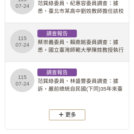
事件處理會議（下
范巽綠委員、紀惠容委員調查：據
07-24
悉，臺北市某高中劉姓教師擔任該校
專題指導教師及組長，詎假借管教名
義，多次要求該校某生依其指示，自
調查報告
行拍攝特定樣態性影像並以手機傳送
115
劉師。該生因畏懼成
蔡崇義委員、賴鼎銘委員調查：據
07-24
悉，國立臺灣師範大學陳姓教授執行
多件人體研究計畫，其採集及運用血
液樣本，疑違反「人體研究法」及學
調查報告
術倫理等情案調查報告。(115教調
115
31)
范巽綠委員、林盛豐委員調查：據
07-24
訴，嚴前總統自民國(下同)35年來臺
後即居住於重慶寓所(即國定古蹟嚴家
淦故居)，迨至嚴前總統及其夫人相繼
過世後，總統府於89年間函請其家屬
更多
繼續留住