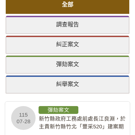
全部
調查報告
糾正案文
彈劾案文
糾舉案文
彈劾案文
115
新竹縣政府工務處前處長江良淵，於
07-28
主責新竹縣竹北「豐采520」建案期
間，藏匿鉅額來源不明財產現金新臺