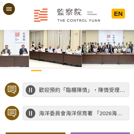
:::
跳到主要內容區塊
EN
:::
歡迎預約「臨櫃陳情」，陳情受理中心將優先排定人員與您接談，釐清案情爭點後收案處理，以節省您的寶貴時間。
海洋委員會海洋保育署 「2026海洋保育創意短影音競賽」活動