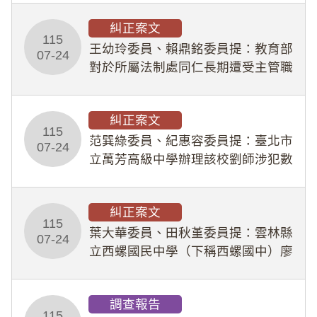
幣1,483萬餘元，並長期收受建商餽
糾正案文
贈；復罔顧公共安全，圖利默許建商
115
王幼玲委員、賴鼎銘委員提：教育部
於停工期間
07-24
對於所屬法制處同仁長期遭受主管職
場不法侵害情事，未能及時察覺、有
效介入及妥為處理，顯未善盡「公務
糾正案文
人員保障法」及「職業安全衛生法」
115
所定維護公務人員
范巽綠委員、紀惠容委員提：臺北市
07-24
立萬芳高級中學辦理該校劉師涉犯數
位性剝削事件，於第一線校園性別事
件調查、審議及申復程序中，喪失專
糾正案文
業把關與糾錯功能，不僅首份調查報
115
告漏未審酌師生不
葉大華委員、田秋堇委員提：雲林縣
07-24
立西螺國民中學（下稱西螺國中）廖
姓專任教師（下稱廖師）、蔡姓鐘點
教練（下稱蔡教練）涉體罰及不當管
調查報告
教羽球隊學生等行為，歷經該校校園
115