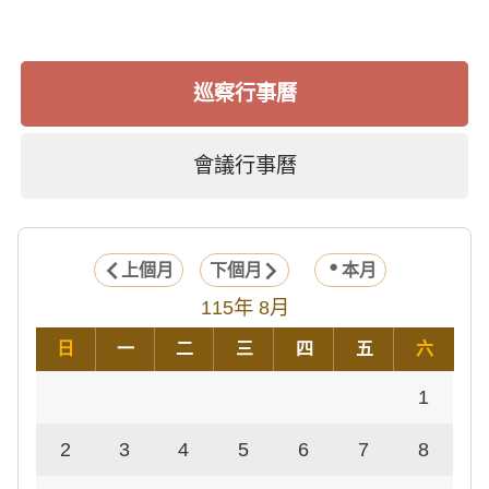
巡察行事曆
會議行事曆
上個月
下個月
本月
115年 8月
日
一
二
三
四
五
六
1
2
3
4
5
6
7
8