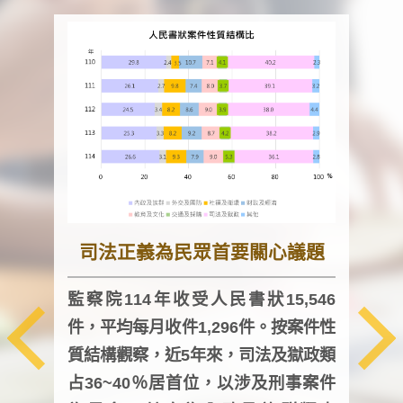
司法正義為民眾首要關心議題
監察院114年收受人民書狀15,546
件，平均每月收件1,296件。按案件性
監察
質結構觀察，近5年來，司法及獄政類
均每
占36~40％居首位，以涉及刑事案件
證，