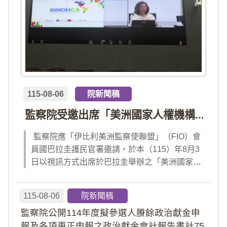
115-08-06
院新聞稿
監察院受邀出席「美洲國家人權機構網絡」年會 分享我國氣候災害防治經驗 打造國際永續韌性
監察院應「伊比利美洲監察使聯盟」（FIO）會
員國巴拉圭護民官署邀請，於本（115）年8月3
日以視訊方式出席於巴拉圭舉辦之「美洲國家人
權機構網絡」（RINDHCA）年會，並發表專題
報告，就美洲地區環境災害、氣候緊急狀態與人
115-08-06
院新聞稿
權風險等議題，與拉美地區監察機構、護民官署
監察院公開114年度擬參選人賸餘政治獻金申
及紅十字國際委員會、原住民社區支持組織...
報及各項更正申報之政治獻金會計報告書計75