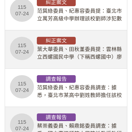
糾正案文
人員保障法」及「職業安全衛生法」
115
所定維護公務人員
范巽綠委員、紀惠容委員提：臺北市
07-24
立萬芳高級中學辦理該校劉師涉犯數
位性剝削事件，於第一線校園性別事
件調查、審議及申復程序中，喪失專
糾正案文
業把關與糾錯功能，不僅首份調查報
115
告漏未審酌師生不
葉大華委員、田秋堇委員提：雲林縣
07-24
立西螺國民中學（下稱西螺國中）廖
姓專任教師（下稱廖師）、蔡姓鐘點
教練（下稱蔡教練）涉體罰及不當管
調查報告
教羽球隊學生等行為，歷經該校校園
115
事件處理會議（下
范巽綠委員、紀惠容委員調查：據
07-24
悉，臺北市某高中劉姓教師擔任該校
專題指導教師及組長，詎假借管教名
義，多次要求該校某生依其指示，自
調查報告
行拍攝特定樣態性影像並以手機傳送
115
劉師。該生因畏懼成
蔡崇義委員、賴鼎銘委員調查：據
07-24