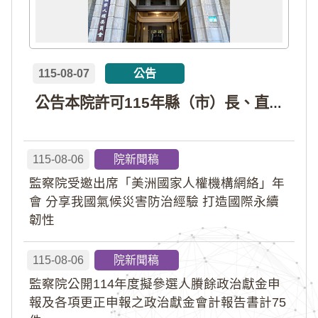
115-08-07
公告
公告本院許可115年縣（市）長、直轄市議員、縣（市）議員擬參選人開立政治獻金專戶共計4戶。各專戶得收受政治獻金期間為自專戶許可設立日起至115年11月27日止，專戶名冊詳如附件。
115-08-06
院新聞稿
監察院受邀出席「美洲國家人權機構網絡」年
會 分享我國氣候災害防治經驗 打造國際永續
韌性
115-08-06
院新聞稿
監察院公開114年度擬參選人賸餘政治獻金申
報及各項更正申報之政治獻金會計報告書計75