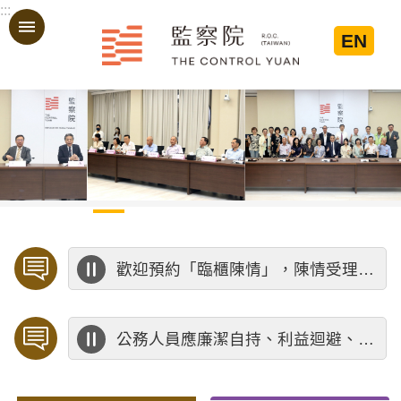
:::
跳到主要內容區塊
EN
:::
歡迎預約「臨櫃陳情」，陳情受理中心將優先排定人員與您接談，釐清案情爭點後收案處理，以節省您的寶貴時間。
公務人員應廉潔自持、利益迴避、依法公正執行公務～考試院公務人員保障暨培訓委員會～