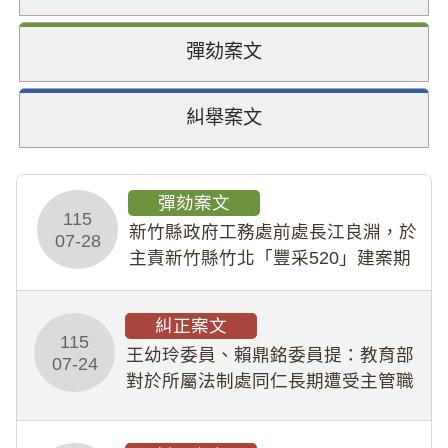
彈劾案文
糾舉案文
彈劾案文
115
新竹縣政府工務處前處長江良淵，於
07-28
主責新竹縣竹北「豐采520」建案期
間，藏匿鉅額來源不明財產現金新臺
幣1,483萬餘元，並長期收受建商餽
糾正案文
贈；復罔顧公共安全，圖利默許建商
115
王幼玲委員、賴鼎銘委員提：教育部
於停工期間
07-24
對於所屬法制處同仁長期遭受主管職
場不法侵害情事，未能及時察覺、有
效介入及妥為處理，顯未善盡「公務