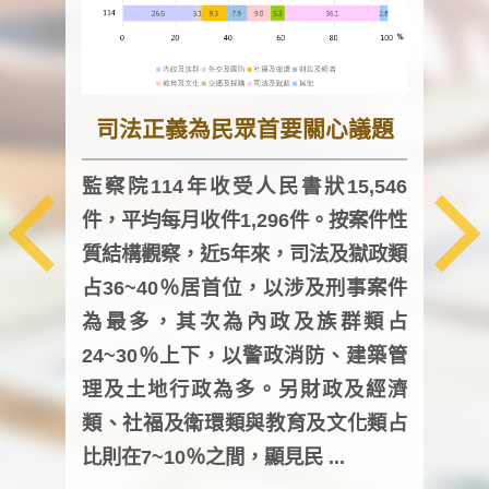
司法正義為民眾首要關心議題
監察院114年收受人民書狀15,546
件，平均每月收件1,296件。按案件性
監察
質結構觀察，近5年來，司法及獄政類
均每
占36~40％居首位，以涉及刑事案件
證，
為最多，其次為內政及族群類占
調卷
24~30％上下，以警政消防、建築管
詢會
理及土地行政為多。另財政及經濟
次及
類、社福及衛環類與教育及文化類占
審議
比則在7~10％之間，顯見民 ...
人，