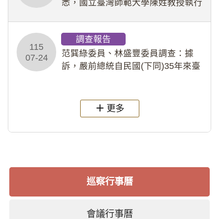
悉，國立臺灣師範大學陳姓教授執行
多件人體研究計畫，其採集及運用血
液樣本，疑違反「人體研究法」及學
調查報告
術倫理等情案調查報告。(115教調
115
31)
范巽綠委員、林盛豐委員調查：據
07-24
訴，嚴前總統自民國(下同)35年來臺
後即居住於重慶寓所(即國定古蹟嚴家
淦故居)，迨至嚴前總統及其夫人相繼
過世後，總統府於89年間函請其家屬
更多
繼續留住
巡察行事曆
會議行事曆