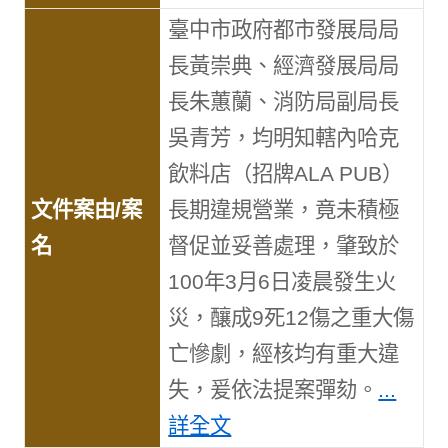
臺中市政府都市發展局局
長黃崇典、經濟發展局局
長朱蕙蘭、消防局副局長
吳青芳，均明知轄內哈克
飲料店（招牌ALA PUB）
長期違規營業，竟未積極
督促並妥善處理，肇致於
100年3月6日凌晨發生火
災，釀成9死12傷之重大傷
亡慘劇，經核均有重大違
失，爰依法提案彈劾。
...
詳全文