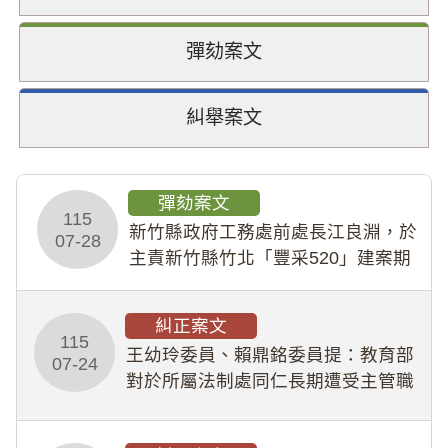
彈劾案文
糾舉案文
彈劾案文
115
新竹縣政府工務處前處長江良淵，於
07-28
主責新竹縣竹北「豐采520」建案期
間，藏匿鉅額來源不明財產現金新臺
幣1,483萬餘元，並長期收受建商餽
糾正案文
贈；復罔顧公共安全，圖利默許建商
115
王幼玲委員、賴鼎銘委員提：教育部
於停工期間
07-24
對於所屬法制處同仁長期遭受主管職
場不法侵害情事，未能及時察覺、有
效介入及妥為處理，顯未善盡「公務