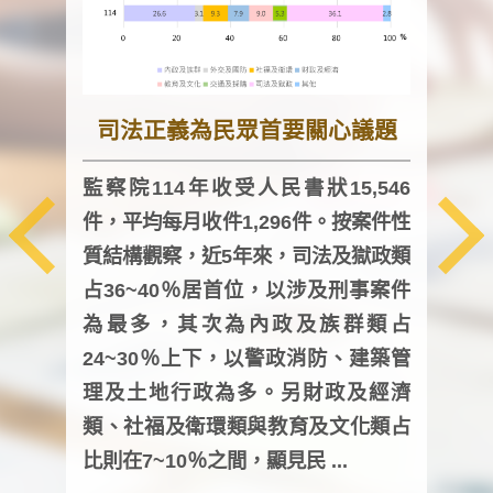
司法正義為民眾首要關心議題
監察院114年收受人民書狀15,546
件，平均每月收件1,296件。按案件性
監察
質結構觀察，近5年來，司法及獄政類
均每
占36~40％居首位，以涉及刑事案件
證，
為最多，其次為內政及族群類占
調卷
24~30％上下，以警政消防、建築管
詢會
理及土地行政為多。另財政及經濟
次及
類、社福及衛環類與教育及文化類占
審議
比則在7~10％之間，顯見民 ...
人，