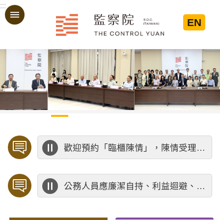
:::
跳到主要內容區塊
EN
:::
歡迎預約「臨櫃陳情」，陳情受理中心將優先排定人員與您接談，釐清案情爭點後收案處理，以節省您的寶貴時間。
公務人員應廉潔自持、利益迴避、依法公正執行公務～考試院公務人員保障暨培訓委員會～