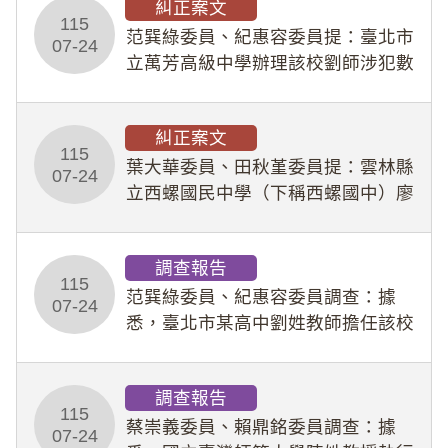
糾正案文
人員保障法」及「職業安全衛生法」
115
所定維護公務人員
范巽綠委員、紀惠容委員提：臺北市
07-24
立萬芳高級中學辦理該校劉師涉犯數
位性剝削事件，於第一線校園性別事
件調查、審議及申復程序中，喪失專
糾正案文
業把關與糾錯功能，不僅首份調查報
115
告漏未審酌師生不
葉大華委員、田秋堇委員提：雲林縣
07-24
立西螺國民中學（下稱西螺國中）廖
姓專任教師（下稱廖師）、蔡姓鐘點
教練（下稱蔡教練）涉體罰及不當管
調查報告
教羽球隊學生等行為，歷經該校校園
115
事件處理會議（下
范巽綠委員、紀惠容委員調查：據
07-24
悉，臺北市某高中劉姓教師擔任該校
專題指導教師及組長，詎假借管教名
義，多次要求該校某生依其指示，自
調查報告
行拍攝特定樣態性影像並以手機傳送
115
劉師。該生因畏懼成
蔡崇義委員、賴鼎銘委員調查：據
07-24