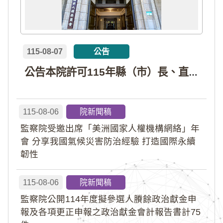
115-08-07
公告
公告本院許可115年縣（市）長、直轄市議員、縣（市）議員擬參選人開立政治獻金專戶共計4戶。各專戶得收受政治獻金期間為自專戶許可設立日起至115年11月27日止，專戶名冊詳如附件。
115-08-06
院新聞稿
監察院受邀出席「美洲國家人權機構網絡」年
會 分享我國氣候災害防治經驗 打造國際永續
韌性
115-08-06
院新聞稿
監察院公開114年度擬參選人賸餘政治獻金申
報及各項更正申報之政治獻金會計報告書計75