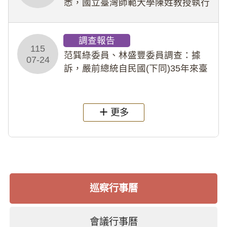
悉，國立臺灣師範大學陳姓教授執行
多件人體研究計畫，其採集及運用血
液樣本，疑違反「人體研究法」及學
調查報告
術倫理等情案調查報告。(115教調
115
31)
范巽綠委員、林盛豐委員調查：據
07-24
訴，嚴前總統自民國(下同)35年來臺
後即居住於重慶寓所(即國定古蹟嚴家
淦故居)，迨至嚴前總統及其夫人相繼
過世後，總統府於89年間函請其家屬
更多
繼續留住
巡察行事曆
會議行事曆