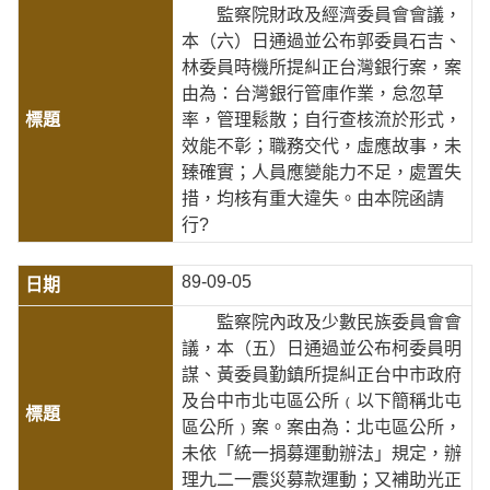
監察院財政及經濟委員會會議，
本（六）日通過並公布郭委員石吉、
林委員時機所提糾正台灣銀行案，案
由為：台灣銀行管庫作業，怠忽草
率，管理鬆散；自行查核流於形式，
效能不彰；職務交代，虛應故事，未
臻確實；人員應變能力不足，處置失
措，均核有重大違失。由本院函請
行?
89-09-05
監察院內政及少數民族委員會會
議，本（五）日通過並公布柯委員明
謀、黃委員勤鎮所提糾正台中市政府
及台中市北屯區公所﹙以下簡稱北屯
區公所﹚案。案由為：北屯區公所，
未依「統一捐募運動辦法」規定，辦
理九二一震災募款運動；又補助光正