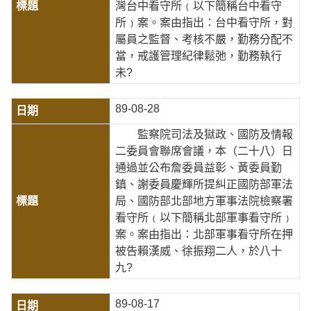
灣台中看守所﹙以下簡稱台中看守
所﹚案。案由指出：台中看守所，對
屬員之監督、考核不嚴，勤務分配不
當，戒護管理紀律鬆弛，勤務執行
未?
89-08-28
監察院司法及獄政、國防及情報
二委員會聯席會議，本（二十八）日
通過並公布詹委員益彰、黃委員勤
鎮、謝委員慶輝所提糾正國防部軍法
局、國防部北部地方軍事法院檢察署
看守所﹙以下簡稱北部軍事看守所﹚
案。案由指出：北部軍事看守所在押
被告賴漢威、徐振翔二人，於八十
九?
89-08-17