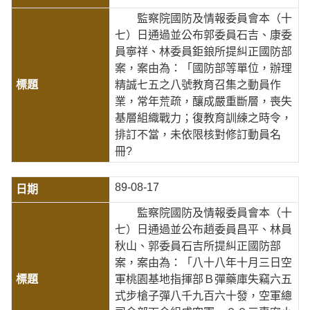
監察院國防及情報委員會本（十
七）日通過並公布郭委員石吉、康委
員寧祥、林委員鉅鋃所提糾正國防部
案，案由為：「國防部等單位，辦理
精誠七五之八號教育召集之動員作
業，常年荒疏，釀成嚴重斷層，喪失
基層組織戰力；復教育訓練之時令，
排訂不當，未依限核對修訂動員名
冊?
89-08-17
監察院國防及情報委員會本（十
七）日通過並公布趙委員昌平、林員
秋山、郭委員石吉所提糾正國防部
案，案由為：「八十八年十月三日空
軍桃園基地指揮部Ｂ彈藥庫失竊六五
式步槍子彈八千九百六十發，空軍總