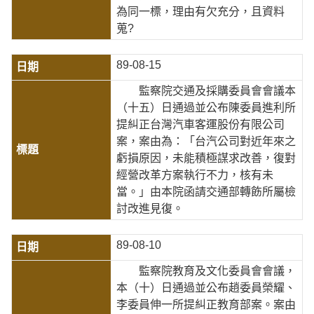
為同一標，理由有欠充分，且資料
蒐?
89-08-15
監察院交通及採購委員會會議本
（十五）日通過並公布陳委員進利所
提糾正台灣汽車客運股份有限公司
案，案由為：「台汽公司對近年來之
虧損原因，未能積極謀求改善，復對
經營改革方案執行不力，核有未
當。」由本院函請交通部轉飭所屬檢
討改進見復。
89-08-10
監察院教育及文化委員會會議，
本（十）日通過並公布趙委員榮耀、
李委員伸一所提糾正教育部案。案由