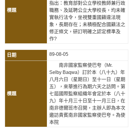
指出：教育部對公立學校教師兼行政
職務、及延聘公立大學校長，均未確
實執行法令，坐視雙重國籍違法現
象，長期存在；未積極配合國籍法之
修正條文，研訂明確之認定標準及
作?
89-08-05
南非國家監察使巴夸（Mr.
Selby Baqwa）訂於本（八十九）年
八月六日（星期日）至十一日（星期
五），來華進行為期六天之訪問。第
七屆國際監察組織年會定於本（八十
九）年十月三十日至十一月三日，在
南非德爾班市召開，主辦人即為本次
邀訪貴賓南非國家監察使巴夸。為使
本院