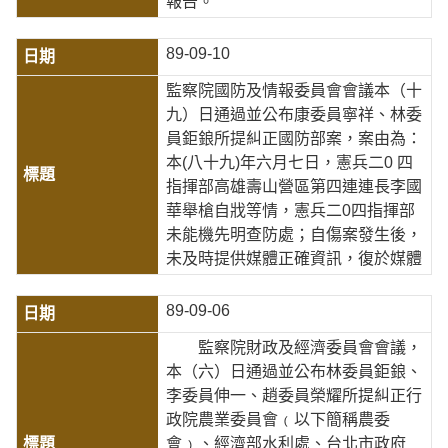
報告。
89-09-10
監察院國防及情報委員會會議本（十
九）日通過並公布康委員寧祥、林委
員鉅鋃所提糾正國防部案，案由為：
本(八十九)年六月七日，憲兵二0 四
指揮部高雄壽山營區第四連連長李國
華舉槍自戕等情，憲兵二0四指揮部
未能機先明查防處；自傷案發生後，
未及時提供媒體正確資訊，復於媒體
89-09-06
監察院財政及經濟委員會會議，
本（六）日通過並公布林委員鉅鋃、
李委員伸一、趙委員榮耀所提糾正行
政院農業委員會﹙以下簡稱農委
會﹚、經濟部水利處、台北市政府