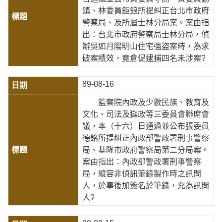
鎮、林委員鉅鋃所提糾正台北市政府
警察局、及所屬士林分局案。案由指
出：台北市政府警察局士林分局，偵
辦吳如月陽明山住宅強盜案時，為求
破案績效，竟倉促逮捕四名未涉案?
89-08-16
監察院內政及少數民族、教育及
文化、司法及獄政等三委員會聯席會
議，本（十六）日通過並公布張委員
德銘所提糾正內政部警政署刑事警察
局、基隆市政府警察局第二分局案。
案由指出：內政部警政署刑事警察
局，縱容非偵訊筆錄製作時之訊問
人，於事後加簽名於筆錄，充為訊問
人?