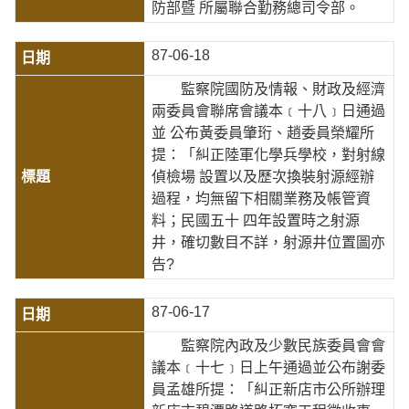
防部暨 所屬聯合勤務總司令部。
87-06-18
監察院國防及情報、財政及經濟
兩委員會聯席會議本﹝十八﹞日通過
並 公布黃委員肇珩、趙委員榮耀所
提：「糾正陸軍化學兵學校，對射線
偵檢場 設置以及歷次換裝射源經辦
過程，均無留下相關業務及帳管資
料；民國五十 四年設置時之射源
井，確切數目不詳，射源井位置圖亦
告?
87-06-17
監察院內政及少數民族委員會會
議本﹝十七﹞日上午通過並公布謝委
員孟雄所提：「糾正新店市公所辦理