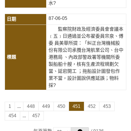
水?
87-06-05
監察院財政及經濟委員會會議本
﹝五﹞日通過並公布翟委員宗泉、傅
委 員美華所提：「糾正台灣機械股
份有限公司承攬台灣航業公司、台中
港務局 、內政部警政署等機關所委
製船舶十艘，核有生產流程規劃欠
當、延宕開工 ；拖船設計圖發包作
業不當，設計圖說供應延誤；物料
採?
1
...
448
449
450
451
452
453
454
...
457