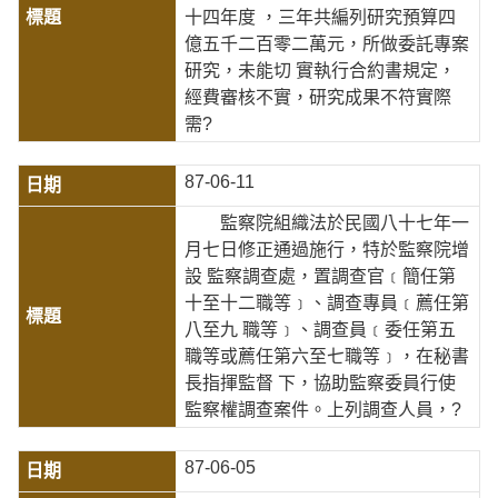
十四年度 ，三年共編列研究預算四
億五千二百零二萬元，所做委託專案
研究，未能切 實執行合約書規定，
經費審核不實，研究成果不符實際
需?
87-06-11
監察院組織法於民國八十七年一
月七日修正通過施行，特於監察院增
設 監察調查處，置調查官﹝簡任第
十至十二職等﹞、調查專員﹝薦任第
八至九 職等﹞、調查員﹝委任第五
職等或薦任第六至七職等﹞，在秘書
長指揮監督 下，協助監察委員行使
監察權調查案件。上列調查人員，?
87-06-05