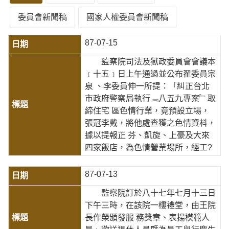
委員會新聞稿
國家人權委員會新聞稿
87-07-15
監察院司法及獄政委員會會議本
﹝十五﹞日上午通過並公布翟委員宗
泉 、李委員伸一所提：「糾正台北
市政府警察局執行﹃八五九專案﹄取
締住宅 區色情行業，竟預設立場，
張冠李戴，將他處查獲之色情資枓，
據以提報正 芬、凱旋、上豪及大來
四家飯店，為色情營業場所，經工?
87-07-13
監察院訂於八十七年七月十三日
下午三時，在該院一樓禮堂，由王院
長作榮頒發服 務獎章、表揚模範人