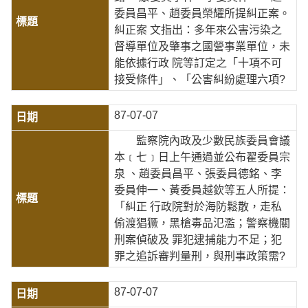
委員昌平、趙委員榮耀所提糾正案。
糾正案 文指出：多年來公害污染之
督導單位及肇事之國營事業單位，未
能依據行政 院等訂定之「十項不可
接受條件」、「公害糾紛處理六項?
87-07-07
監察院內政及少數民族委員會議
本﹝七﹞日上午通過並公布翟委員宗
泉 、趙委員昌平、張委員德銘、李
委員伸一、黃委員越欽等五人所提：
「糾正 行政院對於海防鬆散，走私
偷渡猖獗，黑槍毒品氾濫；警察機關
刑案偵破及 罪犯逮捕能力不足；犯
罪之追訴審判量刑，與刑事政策需?
87-07-07