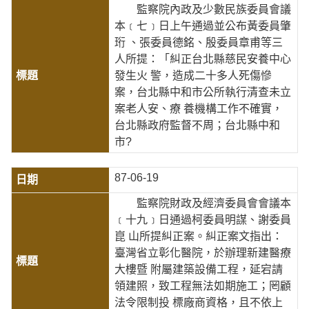
監察院內政及少數民族委員會議
本﹝七﹞日上午通過並公布黃委員肇
珩 、張委員德銘、殷委員章甫等三
人所提：「糾正台北縣慈民安養中心
發生火 警，造成二十多人死傷慘
案，台北縣中和市公所執行清查未立
案老人安、療 養機構工作不確實，
台北縣政府監督不周；台北縣中和
市?
87-06-19
監察院財政及經濟委員會會議本
﹝十九﹞日通過柯委員明謀、謝委員
崑 山所提糾正案。糾正案文指出：
臺灣省立彰化醫院，於辦理新建醫療
大樓暨 附屬建築設備工程，延宕請
領建照，致工程無法如期施工；罔顧
法令限制投 標廠商資格，且不依上