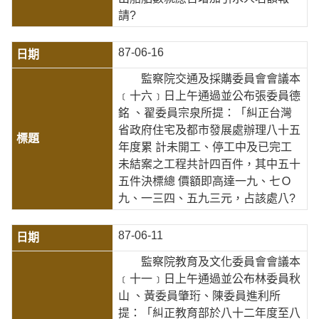
請?
87-06-16
監察院交通及採購委員會會議本
﹝十六﹞日上午通過並公布張委員德
銘 、翟委員宗泉所提：「糾正台灣
省政府住宅及都市發展處辦理八十五
年度累 計未開工、停工中及已完工
未結案之工程共計四百件，其中五十
五件決標總 價額即高達一九、七Ｏ
九、一三四、五九三元，占該處八?
87-06-11
監察院教育及文化委員會會議本
﹝十一﹞日上午通過並公布林委員秋
山 、黃委員肇珩、陳委員進利所
提：「糾正教育部於八十二年度至八