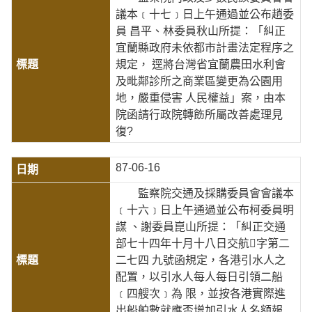
議本﹝十七﹞日上午通過並公布趙委
員 昌平、林委員秋山所提：「糾正
宜蘭縣政府未依都市計畫法定程序之
規定， 逕將台灣省宜蘭農田水利會
及毗鄰診所之商業區變更為公園用
地，嚴重侵害 人民權益」案，由本
院函請行政院轉飭所屬改善處理見
復?
87-06-16
監察院交通及採購委員會會議本
﹝十六﹞日上午通過並公布柯委員明
謀 、謝委員崑山所提：「糾正交通
部七十四年十月十八日交航字第二
二七四 九號函規定，各港引水人之
配置，以引水人每人每日引領二船
﹝四艘次﹞為 限，並按各港實際進
出船舶數就應否增加引水人名額報