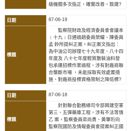
級機關多次指正，確實改善，致建?
87-06-19
監察院財政及經濟委員會會議本
﹝十九﹞日通過趙委員榮耀、陳委員
孟 鈴所提糾正案。糾正案文指出：
為中油公司辦理七十九年度、八十四
年度及 八十七年度輕質散裝油料發
包承運招標作業過程，涉有對廠商聯
合壟斷市場 ，未能採取有效處置措
施、對廠商投標資格限制之降低標?
87-06-18
針對聯合勤務總司令部興建空軍
第三、五彈藥庫工程，涉有不法等情
乙 案，監察委員梁尚勇、黃肇珩向
監察院國防及情報委員會提案糾正國