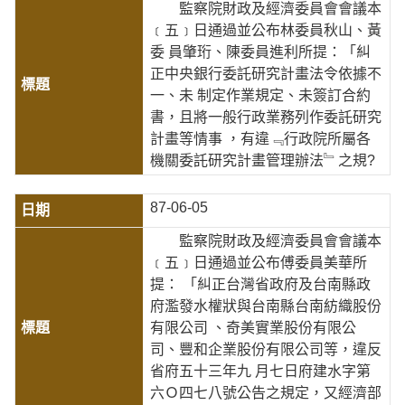
監察院財政及經濟委員會會議本
﹝五﹞日通過並公布林委員秋山、黃
委 員肇珩、陳委員進利所提：「糾
正中央銀行委託研究計畫法令依據不
一、未 制定作業規定、未簽訂合約
書，且將一般行政業務列作委託研究
計畫等情事 ，有違﹃行政院所屬各
機關委託研究計畫管理辦法﹄之規?
87-06-05
監察院財政及經濟委員會會議本
﹝五﹞日通過並公布傅委員美華所
提： 「糾正台灣省政府及台南縣政
府濫發水權狀與台南縣台南紡織股份
有限公司 、奇美實業股份有限公
司、豐和企業股份有限公司等，違反
省府五十三年九 月七日府建水字第
六Ｏ四七八號公告之規定，又經濟部