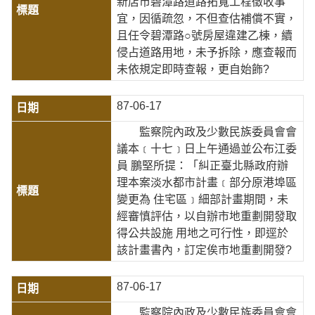
新店市碧潭路道路拓寬工程徵收事
宜，因循疏忽，不但查估補償不實，
且任令碧潭路○號房屋違建乙棟，續
侵占道路用地，未予拆除，應查報而
未依規定即時查報，更自始飾?
87-06-17
監察院內政及少數民族委員會會
議本﹝十七﹞日上午通過並公布江委
員 鵬堅所提：「糾正臺北縣政府辦
理本案淡水都市計畫﹝部分原港埠區
變更為 住宅區﹞細部計畫期間，未
經審慎評估，以自辦市地重劃開發取
得公共設施 用地之可行性，即逕於
該計畫書內，訂定俟市地重劃開發?
87-06-17
監察院內政及少數民族委員會會