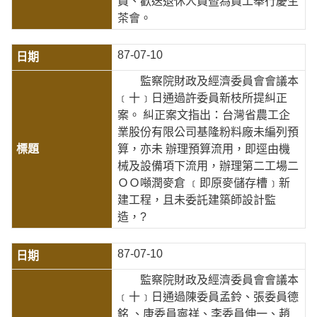
員、歡送退休人員暨為員工舉行慶生
茶會。
87-07-10
監察院財政及經濟委員會會議本
﹝十﹞日通過許委員新枝所提糾正
案。 糾正案文指出：台灣省農工企
業股份有限公司基隆粉料廠未編列預
算，亦未 辦理預算流用，即逕由機
械及設備項下流用，辦理第二工場二
ＯＯ噸潤麥倉 ﹝即原麥儲存槽﹞新
建工程，且未委託建築師設計監
造，?
87-07-10
監察院財政及經濟委員會會議本
﹝十﹞日通過陳委員孟鈴、張委員德
銘 、康委員寧祥、李委員伸一、趙