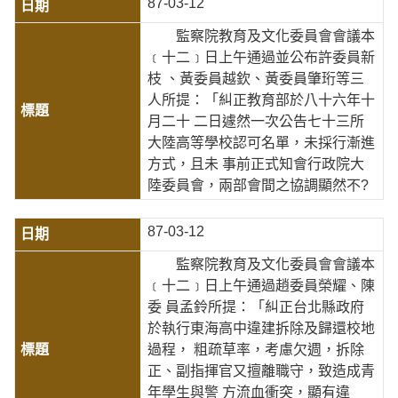
87-03-12
監察院教育及文化委員會會議本
﹝十二﹞日上午通過並公布許委員新
枝 、黃委員越欽、黃委員肇珩等三
人所提：「糾正教育部於八十六年十
月二十 二日遽然一次公告七十三所
大陸高等學校認可名單，未採行漸進
方式，且未 事前正式知會行政院大
陸委員會，兩部會間之協調顯然不?
87-03-12
監察院教育及文化委員會會議本
﹝十二﹞日上午通過趙委員榮耀、陳
委 員孟鈴所提：「糾正台北縣政府
於執行東海高中違建拆除及歸還校地
過程， 粗疏草率，考慮欠週，拆除
正、副指揮官又擅離職守，致造成青
年學生與警 方流血衝突，顯有違