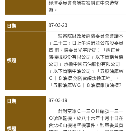
經濟委員會會議提案糾正中央造幣
廠。
87-03-23
監察院財政及經濟委員會會議本
﹝二十三﹞日上午通過並公布殷委員
章 甫、陳委員光宇所提：「糾正台
灣機械股份有限公司﹝以下簡稱台機
公司﹞ 承攬中國石油股份有限公司
﹝以下簡稱中油公司﹞「五股油庫Ｗ
Ｇ｜８油槽 消防管線汰換工程」、
「五股油庫ＷＧ｜８油槽錐頂油槽?
87-03-19
針對空軍Ｃ一三ＯＨ編號一三一
Ｏ號運輸機，於八十六年十月十日在
台北松山機場墜機事件，監察委員黃