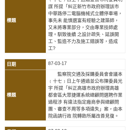
謀 所提「糾正新竹市政府辦理該市
中華路停二電腦機械式立體停車場，
事先未 能慎選富有經驗之建築師，
又未將專業部分，交由專業技師處
理。馴致後續 之設計疏失、延誤開
工、監造不力及施工錯誤等，造成
工?
87-03-17
監察院交通及採購委員會會議本
﹝十七﹞日上午通過並公布陳委員光
宇 所提「糾正高雄市政府辦理高雄
都會區大眾捷運系統總顧問選聘作業
過程涉 有違法指定廠商參與總顧問
團、審查不周等多項違失」案，由本
院函請行政 院轉飭所屬改善見復。