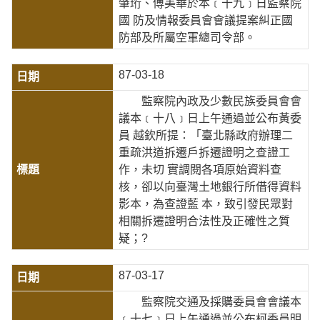
肇珩、傅美華於本﹝十九﹞日監察院
國 防及情報委員會會議提案糾正國
防部及所屬空軍總司令部。
87-03-18
監察院內政及少數民族委員會會
議本﹝十八﹞日上午通過並公布黃委
員 越欽所提：「臺北縣政府辦理二
重疏洪道拆遷戶拆遷證明之查證工
作，未切 實調閱各項原始資料查
核，卻以向臺灣土地銀行所借得資料
影本，為查證藍 本，致引發民眾對
相關拆遷證明合法性及正確性之質
疑；?
87-03-17
監察院交通及採購委員會會議本
﹝十七﹞日上午通過並公布柯委員明