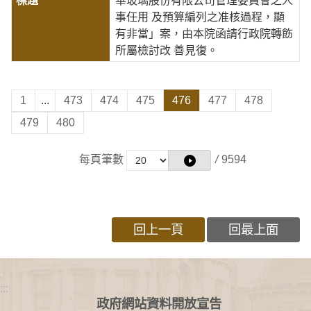
華玻璃股份有限公司管理委員會之人
事任用 及預算編列之准核過程，顯
有非當」案，由本院函請行政院轉飭
所屬檢討改 善見復。
1
...
473
474
475
476
477
478
479
480
每頁筆數
/
9594
回上一頁
回最上面
:::
政府網站資料開放宣告