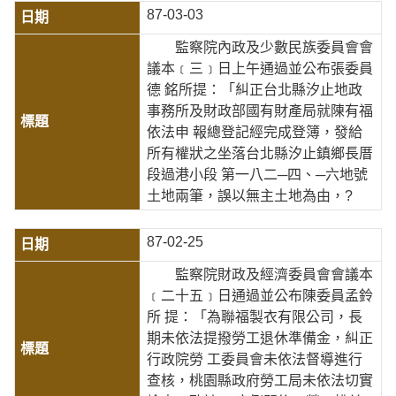
87-03-03
監察院內政及少數民族委員會會
議本﹝三﹞日上午通過並公布張委員
德 銘所提：「糾正台北縣汐止地政
事務所及財政部國有財產局就陳有福
依法申 報總登記經完成登簿，發給
所有權狀之坐落台北縣汐止鎮鄉長厝
段過港小段 第一八二─四、─六地號
土地兩筆，誤以無主土地為由，?
87-02-25
監察院財政及經濟委員會會議本
﹝二十五﹞日通過並公布陳委員孟鈴
所 提：「為聯福製衣有限公司，長
期未依法提撥勞工退休準備金，糾正
行政院勞 工委員會未依法督導進行
查核，桃園縣政府勞工局未依法切實