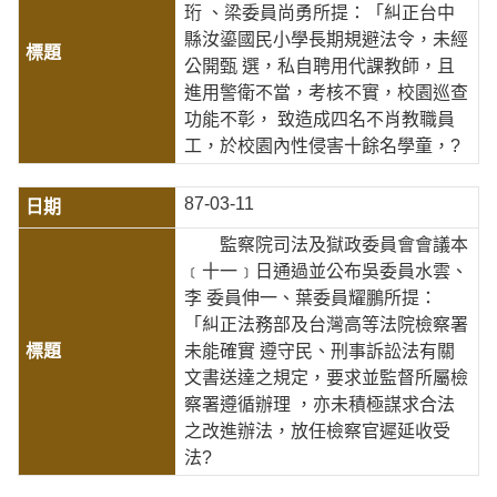
珩 、梁委員尚勇所提：「糾正台中
縣汝鎏國民小學長期規避法令，未經
公開甄 選，私自聘用代課教師，且
進用警衛不當，考核不實，校園巡查
功能不彰， 致造成四名不肖教職員
工，於校園內性侵害十餘名學童，?
87-03-11
監察院司法及獄政委員會會議本
﹝十一﹞日通過並公布吳委員水雲、
李 委員伸一、葉委員耀鵬所提：
「糾正法務部及台灣高等法院檢察署
未能確實 遵守民、刑事訴訟法有關
文書送達之規定，要求並監督所屬檢
察署遵循辦理 ，亦未積極謀求合法
之改進辦法，放任檢察官遲延收受
法?