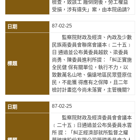
檢查，致該工 廠倒閉後，勞工權益
受損，涉有違失」案，由本院函請?
87-02-25
監察院財政及經濟、內政及少數
民族兩委員會聯席會議本﹝二十五﹞
日 通過並公布黃委員越欽、梁委員
尚勇、陳委員進利所提：「糾正實施
全民健 保有關單位，執行不力，以
致數萬名山地、偏遠地區民眾暨原住
民，不能獲 得應有之保障，且二年
檢討計畫迄今尚未落實，主管機關?
87-02-25
監察院財政及經濟委員會會議本
﹝二十五﹞日通過並公布吳委員水雲
所 提：「糾正經濟部就所監督之耀