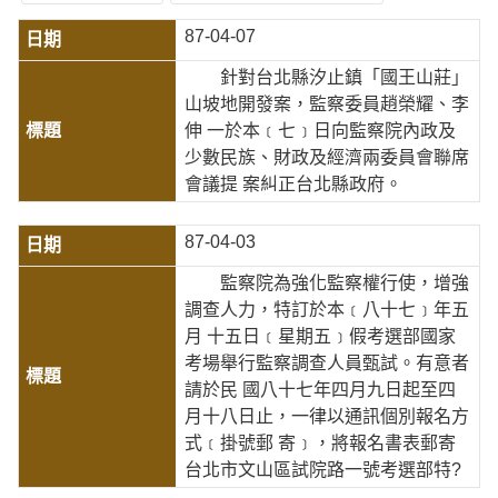
87-04-07
針對台北縣汐止鎮「國王山莊」
山坡地開發案，監察委員趙榮耀、李
伸 一於本﹝七﹞日向監察院內政及
少數民族、財政及經濟兩委員會聯席
會議提 案糾正台北縣政府。
87-04-03
監察院為強化監察權行使，增強
調查人力，特訂於本﹝八十七﹞年五
月 十五日﹝星期五﹞假考選部國家
考場舉行監察調查人員甄試。有意者
請於民 國八十七年四月九日起至四
月十八日止，一律以通訊個別報名方
式﹝掛號郵 寄﹞，將報名書表郵寄
台北市文山區試院路一號考選部特?