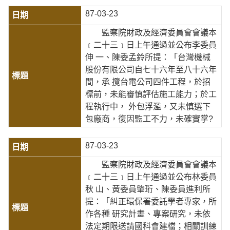
87-03-23
監察院財政及經濟委員會會議本
﹝二十三﹞日上午通過並公布李委員
伸 一、陳委孟鈴所提：「台灣機械
股份有限公司自七十六年至八十六年
間，承 攬台電公司四件工程，於招
標前，未能審慎評估施工能力；於工
程執行中， 外包浮濫，又未慎選下
包廠商，復因監工不力，未確實掌?
87-03-23
監察院財政及經濟委員會會議本
﹝二十三﹞日上午通過並公布林委員
秋 山、黃委員肇珩、陳委員進利所
提：「糾正環保署委託學者專家，所
作各種 研究計畫、專案研究，未依
法定期限送請國科會建檔；相關訓練