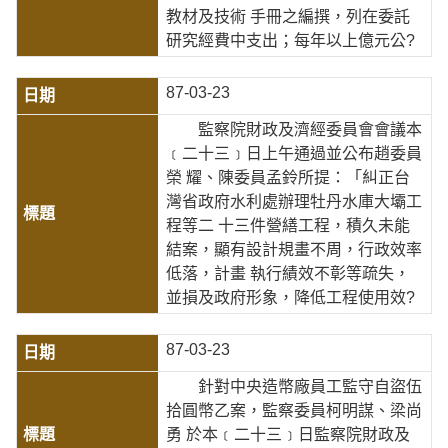
教材及技術 手冊之編撰，列在委託
研究經費中支出；每年以上億元公?
87-03-23
監察院財政及濟經委員會會議本
﹝二十三﹞日上午通過並公布趙委員
榮 耀、陳委員孟鈴所提：「糾正台
灣省政府水利處辦理牡丹水庫大壩工
程等二 十三件營繕工程，積久未能
結案，顯有設計規畫不周，行政效率
低落，計畫 執行績效不彰等疏失，
並損及政府形象，降低工程使用效?
87-03-23
針對中央造幣廠員工監守自盜伍
拾圓幣乙案，監察委員柯明謀、梁尚
勇 於本﹝二十三﹞日監察院財政及