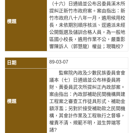
（十六）日通過並公布呂委員溪木所
提糾正新竹市政府案。案由指出：新
竹市政府八十八年一月，遴用候用校
長，未依期別順序核派、逕遴派未經
公開甄選及儲訓合格人員，為一般地
區國小校長，遴用作業不公，嚴重影
響陳訴人（郭慧龍）權益；現職校?
89-03-07
監察院內政及少數民族委員會會
議本（七）日通過並公布林委員將
財、黃委員武次所提糾正內政部案。
案由指出：內政部補助民間機構興建
工程案之審查工作徒具形式、補助金
額浮濫；另對於接受補助款之民間機
構，其會計作業及工程執行之督導，
權責不清、規範不明，滋生弊端等
諸?