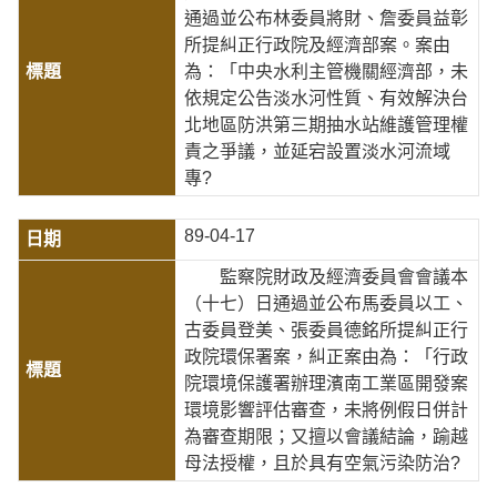
通過並公布林委員將財、詹委員益彰
所提糾正行政院及經濟部案。案由
為：「中央水利主管機關經濟部，未
依規定公告淡水河性質、有效解決台
北地區防洪第三期抽水站維護管理權
責之爭議，並延宕設置淡水河流域
專?
89-04-17
監察院財政及經濟委員會會議本
（十七）日通過並公布馬委員以工、
古委員登美、張委員德銘所提糾正行
政院環保署案，糾正案由為：「行政
院環境保護署辦理濱南工業區開發案
環境影響評估審查，未將例假日併計
為審查期限；又擅以會議結論，踰越
母法授權，且於具有空氣污染防治?