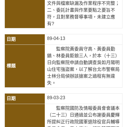
文件與檔案缺漏及作業程序不完整；
二、委託計畫與作業要點之要旨不
符，且對業務督導事項，未建立應
有?
89-04-13
監察院黃委員守高、黃委員勤
鎮、林委員鉅鋃三人，於本（十三）
日向監察院申請自動調查吳如月陽明
山住宅強盜案，以了解台北市警察局
士林分局偵辦該搶案之過程有無違
失。
89-03-23
監察院國防及情報委員會會議本
（二十三）日通過並公布謝委員慶輝
所提糾正行政院國軍退除役官兵輔導