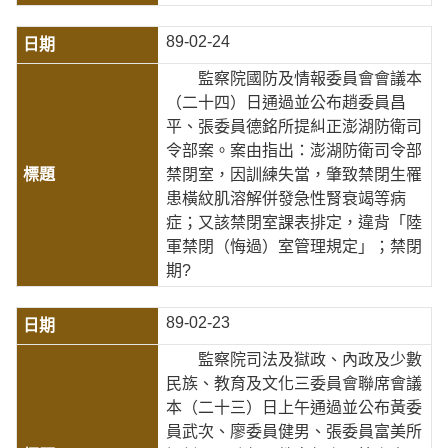
89-02-24
監察院國防及情報委員會會議本
（二十四）日通過並公布趙委員昌
平、張委員德銘所提糾正澎湖防衛司
令部案。案由指出：澎湖防衛司令部
禁閉室，因訓練失當，肇致禁閉生罹
患橫紋肌溶解併發急性腎衰竭等病
症；又該禁閉室課表排定，違背「陸
軍禁閉（悔過）室管理規定」；禁閉
期?
89-02-23
監察院司法及獄政、內政及少數
民族、教育及文化三委員會聯席會議
本（二十三）日上午通過並公布黃委
員武次、廖委員健男、張委員富美所