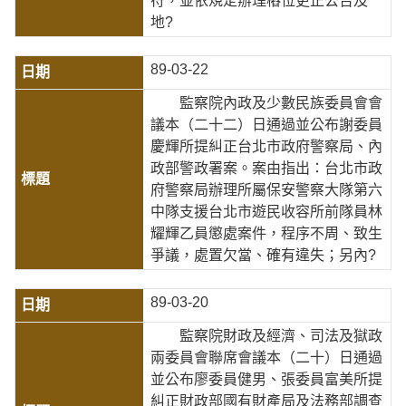
符，並依規定辦理樁位更正公告及
地?
89-03-22
監察院內政及少數民族委員會會
議本（二十二）日通過並公布謝委員
慶輝所提糾正台北市政府警察局、內
政部警政署案。案由指出：台北市政
府警察局辦理所屬保安警察大隊第六
中隊支援台北市遊民收容所前隊員林
耀輝乙員懲處案件，程序不周、致生
爭議，處置欠當、確有違失；另內?
89-03-20
監察院財政及經濟、司法及獄政
兩委員會聯席會議本（二十）日通過
並公布廖委員健男、張委員富美所提
糾正財政部國有財產局及法務部調查