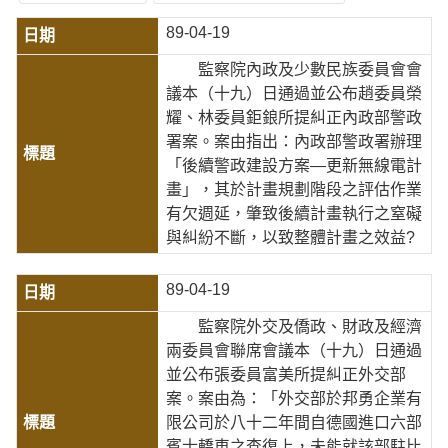
89-04-19
監察院內政及少數民族委員會會
議本（十九）日通過並公布趙委員榮
耀、林委員鉅鋃所提糾正內政部警政
署案。案由指出：內政部警政署辦理
「後續警政建設方案—更新無線電計
畫」，其於計畫規劃階段之評估作業
有欠週延，肇致後續計畫執行之窒礙
與糾紛不斷，以致整體計畫之效益?
89-04-19
監察院外交及僑政、財政及經濟
兩委員會聯席會議本（十九）日通過
並公布張委員富美所提糾正外交部
案。案由為：「外交部於邦勇企業有
限公司於八十二年間自德國進口六部
賓士轎車之查復上，未能就該部駐比