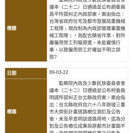
議本（二十二）日通過並公布趙委員
昌平所提糾正內政部案。案由指出：
台灣省政府住宅及都市發展局重機械
工程隊﹙現改制為內政部營建署重機
械工程隊﹚，為配合精省作業，對所
屬僱用勞工列報資遣，未能審慎行
事，以致僱用勞工於權益不明之狀
態?
89-03-22
監察院內政及少數民族委員會會
議本（二十二）日通過並公布柯委員
明謀所提糾正台北縣政府案。案由指
出：台北縣政府自六十八年辦竣三重
市大榮街計畫道路樁位測釘及公告
後，未及早查明該道路用地，逕為分
割及公告樁位成果與原都市計畫圖不