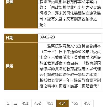
提糾正內政部及教育部案＜等案由
為：「內政部對於非行少年之安置輔
導處分，遲未與司法機關建立連繫機
制，顯有失當；又有關安置輔導之
配?
89-02-23
監察院教育及文化委員會會議本
（二十三）日下午通過並公布尹委員
士豪、呂委員溪木、黃委員武次所提
糾正教育部案。案由為：「教育部同
意修畢師資職前教育課程者，以代理
及代課教師連續任教一學年之年資，
折抵教育實習一年，違反教育實習制
度之精神。再者，該部一再延宕代?
1
...
451
452
453
454
455
456