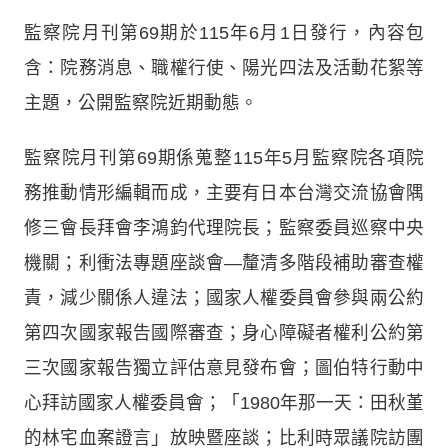
監察院月刊第69期於115年6月1日發行，內容包
含：院務消息、職權行使、陽光四法及活動花絮等
主題，公開監察院近期動態。
監察院月刊第69期係蒐整115年5月監察院各項院
務推動情形編輯而成，主要有日本台灣交流協會隅
修三會長拜會李鴻鈞代理院長；監察委員巡察中央
機關；利衝法專題座談會—釐清多階段補助審查權
責，減少關係人違法；國家人權委員會參與兩公約
第四次國家報告國際審查；身心障礙者權利公約第
三次國家報告獨立評估意見發布會；圖伯特行動中
心拜訪國家人權委員會；「1980年那一天：田秋堇
的林宅血案證言」放映暨座談；比利時眾議院訪團