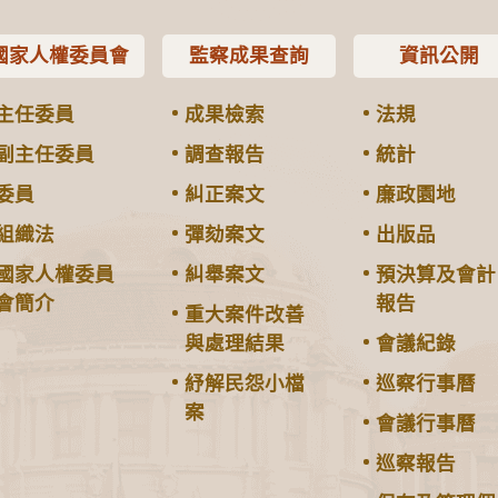
國家人權委員會
監察成果查詢
資訊公開
主任委員
成果檢索
法規
副主任委員
調查報告
統計
委員
糾正案文
廉政園地
組織法
彈劾案文
出版品
國家人權委員
糾舉案文
預決算及會計
會簡介
報告
重大案件改善
與處理結果
會議紀錄
紓解民怨小檔
巡察行事曆
案
會議行事曆
巡察報告