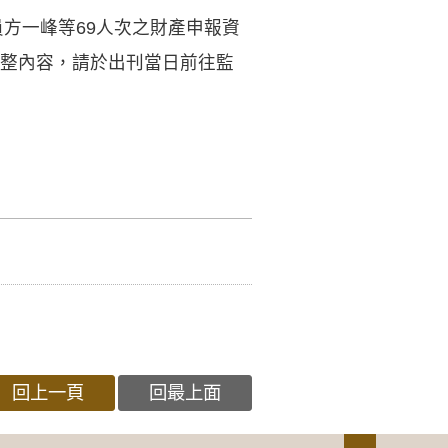
員方一峰等69人次之財產申報資
完整內容，請於出刊當日前往監
回上一頁
回最上面