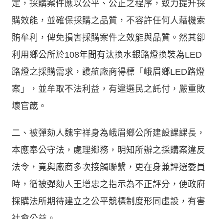
定，採購案件應以公平、公正之程序，致力提升採
購效能，並確保採購之品質，不容許任何人藉機索
賄牟利，俾免損害採購案件之效能與品質。然其卻
利用鄉公所於108年間有汰換水銀路燈換裝為LED
路燈之採購需求，護航廠商得標「峨眉鄉LED路燈
案」，並牟取不法利益，有違選民之託付，嚴重敗
壞官箴。
二、被彈劾人魏宇祥身為峨眉鄉公所建設課課長，
本應奉公守法，處理鄉務，明知所辦之採購案違反
法令，竟與廠商多次接觸聯繫，更在身兼評選委員
時，循被彈劾人王增忠之指示為不正評分，使政府
採購法所期待建立之公平競標制度形同虛設，有害
社會公益。