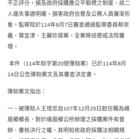
不正評分，損及政府採購應公平競標之制度，該二
人違失事證明確，損害政府信譽及公務人員廉潔形
象。監察院於114年8月7日審查通過監察委員蔡崇
義、葉宜津、王麗珍提案，全案移送懲戒法院審
理。
本件（114年劾字第20號彈劾案）已於114年8月
14日公告彈劾案文及其審查決定書。
彈劾案文指出：
一、被彈劾人王增忠自107年12月25日起任職為峨
眉鄉鄉長，對於峨眉鄉公所辦理之採購案件有督
辦、審核決行之權，其明知依政府採購法相關規