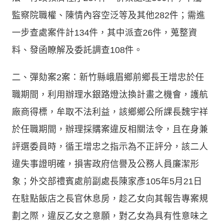
監察院職權、陳情內容空泛等及其他282件；需進
一步查處案件計134件，其中派查26件，蒐整資
料、發函瞭解及委託調查108件。
二、彈劾案2案：新竹縣峨眉鄉前鄉長王增忠於任
職期間，利用辦理水銀路燈汰換計畫之機會，護航
廠商得標，牟取不法利益，該鄉鄉公所課長魏宇祥
於任職期間，辦理採購案違反相關法令，且在身兼
評選委員時，循王增忠之指示為不正評分，該二人
違失事證明確，損害政府信譽及公務人員廉潔形
象；外交部禮賓處前副處長陳家彥105年5月21日
在駐點飯店之長官休息房，趁乙女向其報告專案規
劃之際，違反乙女之意願，對乙女為具有性意味之