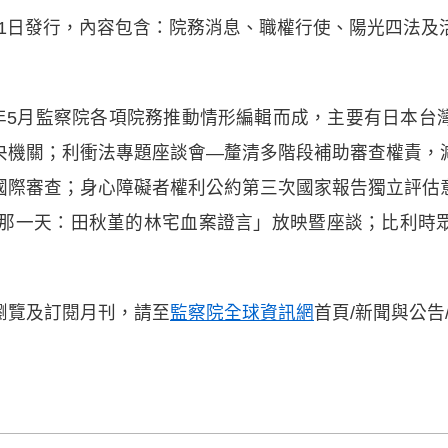
6月1日發行，內容包含：院務消息、職權行使、陽光四法
5年5月監察院各項院務推動情形編輯而成，主要有日本
央機關；利衝法專題座談會—釐清多階段補助審查權責，
國際審查；身心障礙者權利公約第三次國家報告獨立評估
0年那一天：田秋堇的林宅血案證言」放映暨座談；比利時
瀏覽及訂閱月刊，請至
監察院全球資訊網
首頁/新聞與公告