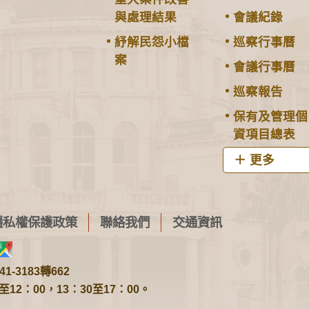
與處理結果
會議紀錄
紓解民怨小檔
巡察行事曆
案
會議行事曆
巡察報告
保有及管理個
資項目總表
更多
隱私權保護政策
聯絡我們
交通資訊
1-3183轉662
2：00，13：30至17：00。